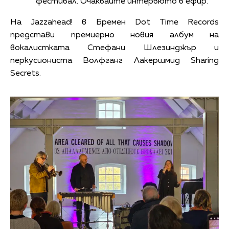
фестивал. Очаквайте интервюто в ефир.
На Jazzahead! в Бремен Dot Time Records
представи премиерно новия албум на
вокалистката Стефани Шлезинджър и
перкусиониста Волфганг Лакершмид Sharing
Secrets.