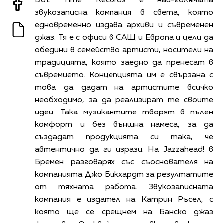
Dot Time Records е най-голямата
звукозаписна компания в света, която
едновременно издава архиви и съвременен
джаз. Тя е с офиси в САЩ и Европа и цели да
обедини в семейство артисти, носители на
традицията, която заедно да пренесат в
съвремието. Концепцията им е свързана с
това да дадат на артистите всичко
необходимо, за да реализират те своите
идеи. Така музикантите творят в пълен
комфорт и без външна намеса, за да
създадат продукцията си така, че
автентично да ги изрази. На Jazzahead! в
Бремен разговарях със съоснователя на
компанията Джо Бикхардт за резултатите
от тяхната работа. Звукозаписната
компания е издател на Катрин Ръсел, с
която ще се срещнем на Банско джаз