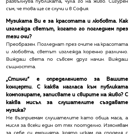
развълнува публиката, чула го на живо. Сигурен
съм, че това ще се случи и в София.
Музиката Ви е за красотата и любовта. Как
изглежда светът, когато го погледнем през
тези очи?
Преобразен. Погледнат през очите на красотата
и любовта, светът изглежда коренно различно.
Виждаш света по съвсем друг начин. Виждаш
същността.
„Стилни“ е определението за Вашите
концерти. С каква нагласа към публиката
композирате, записвате и свирите на живо? С
каква мисъл за слушателите създавате
музика?
Не възприемам слушателите като обща маса, а
мисля за всеки един от тях поотделно. Изяснявам
за себе си емоцията, която искам да споделя с