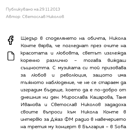
Публикувано на 29.11.2013
Автор: Светослав Николов
Щедър в споделянето на обичта, Никола
Конте вярва, че погледнат през очите на
красотата и любовта, светът изглежда
коренно различно – тогава виждаш
същността. С музиката си той призовава
за любов и революция, защото има
тъжното наблюдение, че не се стараем да
изградим бъдеще, което да е по-добро от
днешния ни ден. Мирослава Кацарова, Таня
Иванова и Светослав Николов зададоха
своите въпроси към Никола Конте в
интервю за Джаз ФМ радио в навечерието
на третия му концерт в България – в Sofia