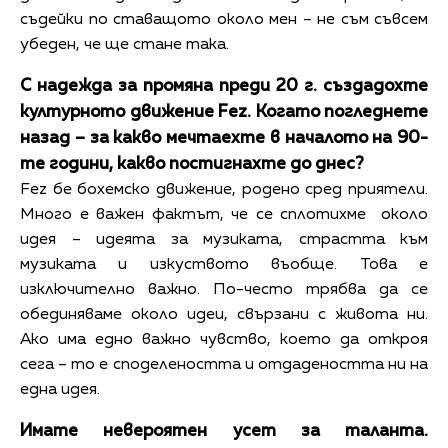
съдейки по ставащото около мен – не съм съвсем
убеден, че ще стане така.
С надежда за промяна преди 20 г. създадохте
културното движение Fez. Когато погледнете
назад – за какво мечтаехте в началото на 90-
те години, какво постигнахте до днес?
Fez бе бохемско движение, родено сред приятели.
Много е важен фактът, че се сплотихме около
идея – идеята за музиката, страстта към
музиката и изкуството въобще. Това е
изключително важно. По-често трябва да се
обединяваме около идеи, свързани с живота ни.
Ако има едно важно чувство, което да откроя
сега – то е споделеността и отдадеността ни на
една идея.
Имате невероятен усет за таланта.