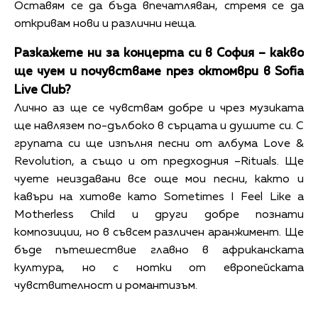
Оставям се да бъда впечатляван, стремя се да
откривам нови и различни неща.
Разкажете ни за концерта си в София – какво
ще чуем и почувстваме през октомври в Sofia
Live Club?
Лично аз ще се чувствам добре и чрез музиката
ще навлязем по-дълбоко в сърцата и душите си. С
групата си ще изпълня песни от албума Love &
Revolution, а също и от предходния –Rituals. Ще
чуете неиздавани все още мои песни, както и
кавъри на хитове като Sometimes I Feel Like a
Motherless Child и други добре познати
композиции, но в съвсем различен аранжимент. Ще
бъде пътешествие главно в африканската
култура, но с нотки от европейската
чувствителност и романтизъм.