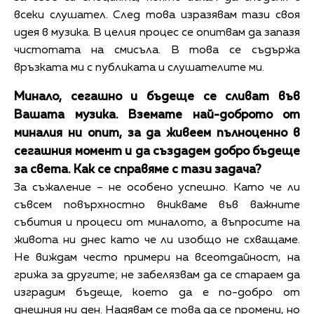
всеки слушател. След това изразявам тази своя
идея в музика. В целия процес се опитвам да запазя
чистотата на смисъла. В това се съдържа
връзката ми с публиката и слушателите ми.
Минало, сегашно и бъдеще се сливат във
Вашата музика. Вземате най-доброто от
миналия ни опит, за да живеем пълноценно в
сегашния момент и да създадем добро бъдеще
за света. Как се справяме с тази задача?
За съжаление – не особено успешно. Като че ли
съвсем повърхностно вникваме във важните
събития и процеси от миналото, а въпросите на
живота ни днес като че ли изобщо не схващаме.
Не виждам често примери на всеотдайност, на
грижа за другите; не забелязвам да се стараем да
изградим бъдеще, което да е по-добро от
днешния ни ден. Надявам се това да се промени, но