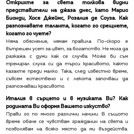
Открихте за света толкова видни
представители на джаза днес, като Марио
Бионди, Хосе Джеймс, Розалия де Соуза. Как
разпознавате таланта, когато го срещнете,
когато го чуете?
Няма обяснение, нямам правила. По-скоро е
вътрешен усет за цвят, за богатство. Не мога да
разкажа с думи как се случва. Може би съм
тренирал слуха си да търси красивото, както
казахте преди малко. Така, след известно време,
съвсем естествено и с лекота започваш да
разпознаваш красивото.
Италия в сърцето и в музиката Ви? Как
родината Ви оформя Вашето изкуство?
Прави го по много различни начини. В същото
време обаче се чувствам гражданин на света и
позволявам на всяко място да ми въздейства.