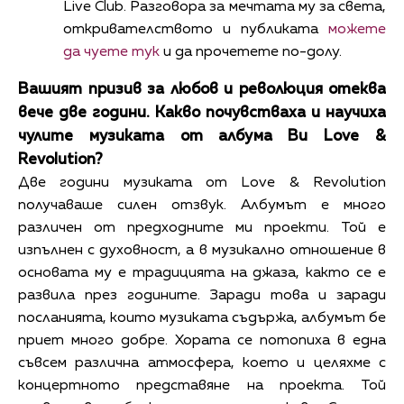
Live Club. Разговора за мечтата му за света,
откривателството и публиката
можете
да чуете тук
и да прочетете по-долу.
Вашият призив за любов и революция отеква
вече две години. Какво почувстваха и научиха
чулите музиката от албума Ви Love &
Revolution?
Две години музиката от Love & Revolution
получаваше силен отзвук. Албумът е много
различен от предходните ми проекти. Той е
изпълнен с духовност, а в музикално отношение в
основата му е традицията на джаза, както се е
развила през годините. Заради това и заради
посланията, които музиката съдържа, албумът бе
приет много добре. Хората се потопиха в една
съвсем различна атмосфера, което и целяхме с
концертното представяне на проекта. Той