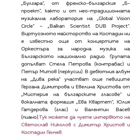
„Булгара”, от френско-българския „Б-
проект”, както и от нео-традиционната
музикална лаборатория на „Global Vision
Circle” – „Balkan Scientist DUB Project”.
Виртуозното майсторство на Костадин ни
е известно още от концертите на
Оркестъра за народна музика на
Българското национално радио. Групата
допълват Стела Петрова (контрабас) и
Петър Митов (перкусии). В дебютния албум
на „Дива река” участват още певиците
Гергана Димитрова и Евелина Христова от
„Мистерия на българските гласове” и
вокалната формация „Ева Квартет”, Юлия
Гатдерова (глас) и Валентин Васев
(пиано).
Тук можете да чуете интервюто на
Светослав Николов с Димитър Христов и
Костадин Генчев.