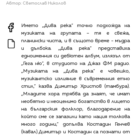
Автор: Светослав Николов
Името „Дива река” точно подхожда на
музиката на групата – тя е свежа,
планински чиста, и в същото време - мъдра
и дълбока. „Дива река” представиха
едноименния си дебютен албум, излязъл от
„Гега ню”, в студиото на Джаз ФМ радио.
„Музиката на „Дива река” е човешко,
музикантско излияние в съвременния етно
стил,” казва Димитър Христов (тамбура).
„Младите хора трябва да знаят, че имат
необятно и неоценимо богатство в лицето
на българския фолклор, благодарение на
който сме се запазили като нация толкова
много години,” допълва Костадин Генчев
(кавал).Димитър и Костадин са познати от