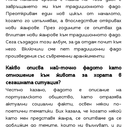
завръщането ми към традиционното фадо.
Преоткривам един нов цикъл от началото,
когато го изпълнявах, а впоследствие откривах
нови жанрове. През годините се опитвах да
вплитам нови жанрове към традиционното фадо.
Сега създадох този албум, за да отдам почит към
него. Включили сме пет традиционни фадо
произведения със съвременни аранжименти.
Какво описва най-точно фадото като
отношение към живота за хората в
сегашната ситуация?
Честно казано, фадото е описание на
португалското общество, като отразява
актуални социални факти, освен някои по-
поетични тематики. Бих казала, че когато някой
като мен представя жанра, се опитваме да се
доближим до темите, които ни вълнуват, и ги