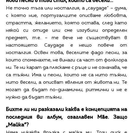
нови песни в този стил, които са весели...
Не точно тъга или носталгия, а „саудаде“ – дума,
с която ние, португалците описваме любовта,
страстта, желанието, която остава, след като
някой си отиде или сме изгубили определен
предмет, т.е. – те вече не съществуват в
настоящето. Саудаде е нещо повече от
носталгия. Освен това, веселите фадо песни, за
които споменахте, не винаги са част от фолклора
ни. Те ни карат да пляскаме с ръце и не означава, че
са тъжни. Има и песни, които не са нито тъжни,
нито весели, а описват явления от живота ни. Те
могат да бъдат по-динамични, ритмични и не е
нужно да бъдат тъжни.
Бихте ли ни разказали каква е концепцията на
последния ви албум, озаглавен Mãe. Защо
„Майка“?
Няма никаква връзка с майка ми. Този диск е