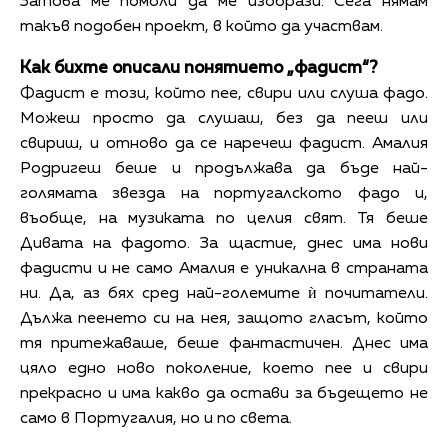
Затова ме помоли да ме изобрази. Сега нямам
такъв подобен проект, в който да участвам.
Как бихте описали понятието „фадист“?
Фадист е този, който пее, свири или слуша фадо.
Можеш просто да слушаш, без да пееш или
свириш, и отново да се наречеш фадист. Амалия
Родригеш беше и продължава да бъде най-
голямата звезда на португалското фадо и,
въобще, на музиката по целия свят. Тя беше
Дивата на фадото. За щастие, днес има нови
фадисти и не само Амалия е уникална в страната
ни. Да, аз бях сред най-големите ѝ почитатели.
Дължа пеенето си на нея, защото гласът, който
тя притежаваше, беше фантастичен. Днес има
цяло едно ново поколение, което пее и свири
прекрасно и има какво да остави за бъдещето не
само в Португалия, но и по света.