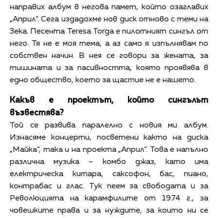
направих албум в негова памет, който озаглавих
„Април“. Сега издадохме нов диск отново с теми на
Зека. Песента Teresa Torga е пилотният сингъл от
него. Тя не е моя тема, а аз само я изпълнявам по
собствен начин. В нея се говори за жената, за
тишината и за пасивността, която проявява в
едно общество, което за щастие не е нашето.
Какъв е проектът, който сингълът
възвестява?
Той се развива паралелно с новия ми албум.
Изнасяме концерти, посветени както на диска
„Майка“, така и на проекта „Април“. Това е напълно
различна музика – комбо джаз, като има
електрическа китара, саксофон, бас, пиано,
контрабас и глас. Тук пеем за свободата и за
Революцията на карамфилите от 1974 г., за
човешките права и за нуждите, за които ни се