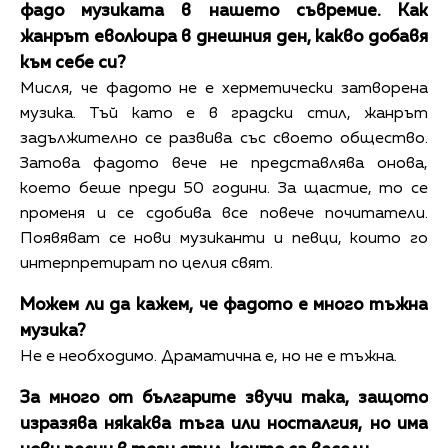
фадо музиката в нашето съвремие. Как
жанрът еволюира в днешния ден, какво добавя
към себе си?
Мисля, че фадото не е херметически затворена
музика. Тъй като е в градски стил, жанрът
задължително се развива със своето общество.
Затова фадото вече не представлява онова,
което беше преди 50 години. За щастие, то се
променя и се сдобива все повече почитатели.
Появяват се нови музиканти и певци, които го
интерпретират по целия свят.
Можем ли да кажем, че фадото е много тъжна
музика?
Не е необходимо. Драматична е, но не е тъжна.
За много от българите звучи така, защото
изразява някаква тъга или носталгия, но има