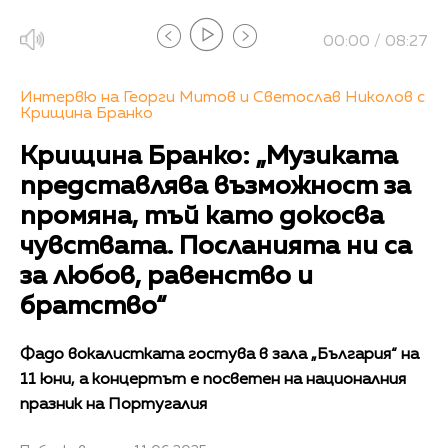
00:00 / 08:27
Интервю на Георги Митов и Светослав Николов с
Крищина Бранко
Крищина Бранко: „Музиката
представлява възможност за
промяна, тъй като докосва
чувствата. Посланията ни са
за любов, равенство и
братство“
Фадо вокалистката гостува в зала „България“ на
11 юни, а концертът е посветен на националния
празник на Португалия