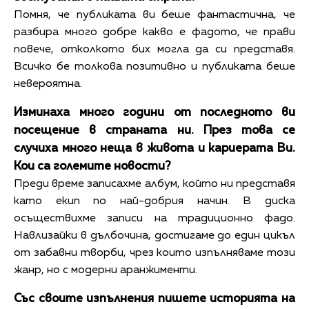
Помня, че публиката ви беше фантастична, че
разбира много добре какво е фадото, че прави
повече, отколкото бих могла да си представя.
Всичко бе толкова позитивно и публиката беше
невероятна.
Изминаха много години от последното ви
посещение в страната ни. През това се
случиха много неща в живота и кариерата Ви.
Кои са големите новости?
Преди време записахме албум, който ни представя
като екип по най-добрия начин. В диска
осъществихме записи на традиционно фадо.
Навлизайки в дълбочина, достигаме до един цикъл
от забавни творби, чрез които изпълняваме този
жанр, но с модерни аранжименти.
Със своите изпълнения пишете историята на