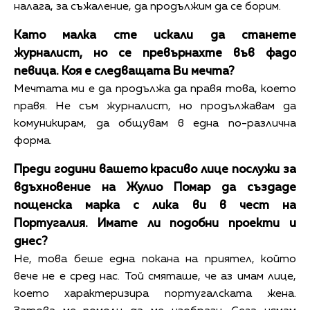
налага, за съжаление, да продължим да се борим.
Като малка сте искали да станете
журналист, но се превърнахте във фадо
певица. Коя е следващата Ви мечта?
Мечтата ми е да продължа да правя това, което
правя. Не съм журналист, но продължавам да
комуникирам, да общувам в една по-различна
форма.
Преди години вашето красиво лице послужи за
вдъхновение на Жулио Помар да създаде
пощенска марка с лика ви в чест на
Португалия. Имате ли подобни проекти и
днес?
Не, това беше една покана на приятел, който
вече не е сред нас. Той смяташе, че аз имам лице,
което характеризира португалската жена.