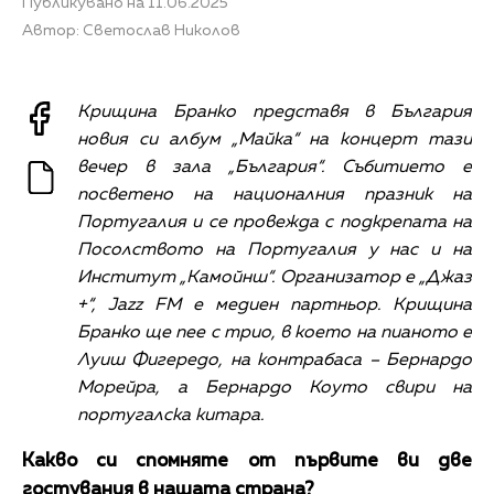
Публикувано на 11.06.2025
Автор: Светослав Николов
Крищина Бранко представя в България
новия си албум „Майка“ на концерт тази
вечер в зала „България“. Събитието е
посветено на националния празник на
Португалия и се провежда с подкрепата на
Посолството на Португалия у нас и на
Институт „Камойнш“. Организатор е „Джаз
+“, Jazz FM е медиен партньор. Крищина
Бранко ще пее с трио, в което на пианото е
Луиш Фигередо, на контрабаса – Бернардо
Морейра, а Бернардо Коуто свири на
португалска китара.
Какво си спомняте от първите ви две
гостувания в нашата страна?