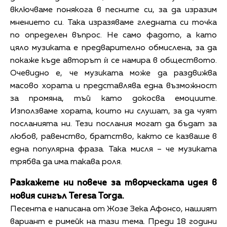
включваме понякога в песните си, за да изразим
мнението си. Така изразяваме гледната си точка
по определен въпрос. Не само фадото, а като
цяло музиката е предварително обмислена, за да
покаже къде авторът ѝ се намира в обществото.
Очевидно е, че музиката може да раздвижва
масово хората и представлява една възможност
за промяна, тъй като докосва емоциите.
Използваме хората, които ни слушат, за да чуят
посланията ни. Тези послания могат да бъдат за
любов, равенство, братство, както се казваше в
една популярна фраза. Така мисля – че музиката
трябва да има такава роля.
Разкажете ни повече за творческата идея в
новия сингъл Teresa Torga.
Песента е написана от Жозе Зека Афонсо, нашият
вариант е римейк на тази тема. Преди 18 години