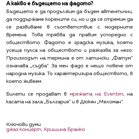
А какво е бъдещето на фадото?
Бъдещето е да продължим да бъдем автентични,
да поддържаме корените си, но и да се стремим да
се развиваме в съответствие с модерните
времена. Това трябва да правим успоредно с
обществото. Фадото е градска музика, която
усеща пулса на обществото и разказва за него.
Произходът на термина е от латински. „Фатум“
означава „съдба“. За мен фадо е нещо повече от
народна музика. То характеризира обществото, в
което живеем.
Билети се продават в
мрежата на Eventim
, на
касата на зала „България“ и в Дюкян „Меломан“.
Ключови думи:
джаз концерт,
Крищина Бранко