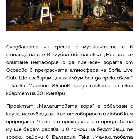
Следващата ни среща с музикантите е в
столицата и е в клубна обстановка. „Ние ще се
опитаме метафорично да пренесем гората от
Осогово в прекрасната атмосфера на Sofia Live
Club. Ще изсвирим целия албум без да прекъсваме.“
– казва Мартин Иванов преди изявата на своя
квартет на 30 ноември.
Проектът „Малахитовата гора“ е обвързан с
кауза, насочваща ни към отговорност и любов към
природата. Част от приходите от продажбата
му ще бъдат дарявани в помощ на бедстващите
горски райони в България. Така „Малахитовата