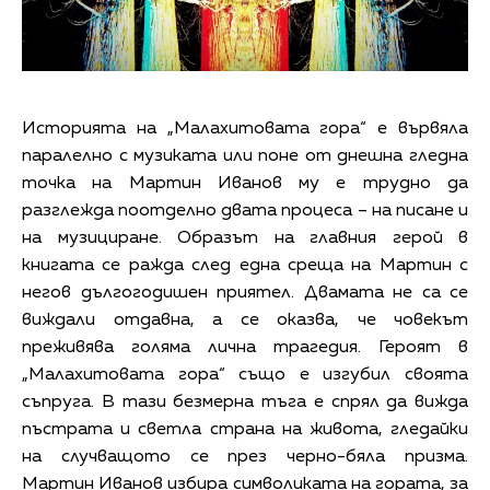
Историята на „Малахитовата гора“ е вървяла
паралелно с музиката или поне от днешна гледна
точка на Мартин Иванов му е трудно да
разглежда поотделно двата процеса – на писане и
на музициране. Образът на главния герой в
книгата се ражда след една среща на Мартин с
негов дългогодишен приятел. Двамата не са се
виждали отдавна, а се оказва, че човекът
преживява голяма лична трагедия. Героят в
„Малахитовата гора“ също е изгубил своята
съпруга. В тази безмерна тъга е спрял да вижда
пъстрата и светла страна на живота, гледайки
на случващото се през черно-бяла призма.
Мартин Иванов избира символиката на гората, за