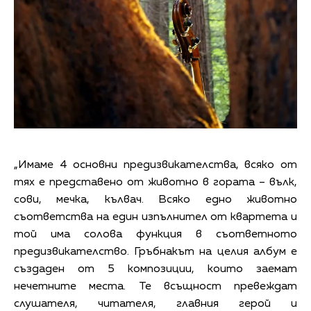
„Имаме 4 основни предизвикателства, всяко от
тях е представено от животно в гората – вълк,
сови, мечка, кълвач. Всяко едно животно
съответства на един изпълнител от квартета и
той има солова функция в съответното
предизвикателство. Гръбнакът на целия албум е
създаден от 5 композиции, които заемат
нечетните места. Те всъщност превеждат
слушателя, читателя, главния герой и