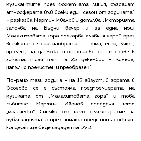
музикантите през сюжетната линия, създават
атмосферата във всеки един сезон от годината.“
– разказва Мартин Иванов и допълва: „Историята
започва на Бъдни вечер и за една нощ
Малахитовата гора прекарва главния герой през
всичките сезони наобратно – зима, есен, лято,
пролет, за да може той отново да се озове в
зимата, този път на 25 декември – Коледа,
напълно пречистен и преобразен.“
По-рано тази година – на 13 август, в гората в
Осогово се е състояла предпремиерата на
музиката от „Малахитовата гора“ и това
събитие Мартин Иванов определя като
„магическо“. Снимки от него селектирахме за
публикацията, а през зимата предстои горският
концерт ще бъде издаден на DVD.