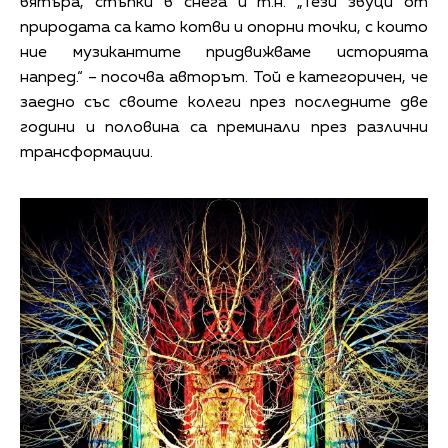
вятъра, стъпки в снега и т.н. „Тези звуци от
природата са като котви и опорни точки, с които
ние музикантите придвижваме историята
напред.“ – посочва авторът. Той е категоричен, че
заедно със своите колеги през последните две
години и половина са преминали през различни
трансформации.