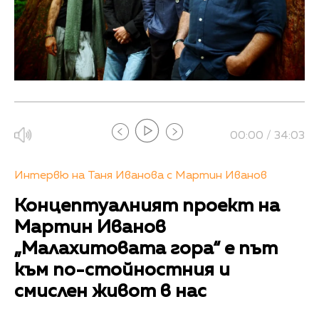
00:00 / 34:03
Интервю на Таня Иванова с Мартин Иванов
Концептуалният проект на
Мартин Иванов
„Малахитовата гора“ е път
към по-стойностния и
смислен живот в нас