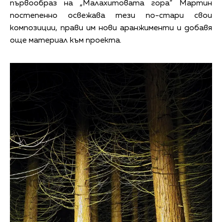
първообраз на „Малахитовата гора“ Мартин
постепенно освежава тези по-стари свои
композиции, прави им нови аранжименти и добавя
още материал към проекта.