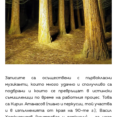
Записите са осъществени с първокласни
музиканти, които много удачно и сполучливо са
подбрани и които се превръщат в истински
съмишленици по време на работния процес. Това
са Кирил Атанасов (пиано и перкусии, той участва
и в изпълненията от края на 90-те г.); Васил