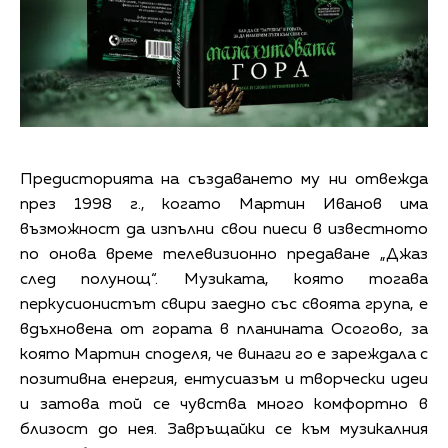
Предисторията на създаването му ни отвежда
през 1998 г., когато Мартин Иванов има
възможност да изпълни свои пиеси в известното
по онова време телевизионно предаване „Джаз
след полунощ“. Музиката, която тогава
перкусионистът свири заедно със своята група, е
вдъхновена от гората в планината Осогово, за
която Мартин споделя, че винаги го е зареждала с
позитивна енергия, ентусиазъм и творчески идеи
и затова той се чувства много комфортно в
близост до нея. Завръщайки се към музикалния