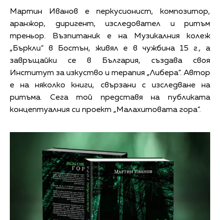
Мартин Иванов е перкусионист, композитор,
аранжор, диригент, изследовател и ритъм
треньор. Възпитаник е на Музикалния колеж
„Бъркли“ в Бостън, живял е в чужбина 15 г., а
завръщайки се в България, създава своя
Институт за изкуство и терапия „Либера“. Автор
е на няколко книги, свързани с изследване на
ритъма. Сега той представя на публиката
концептуалния си проект „Малахитовата гора“.