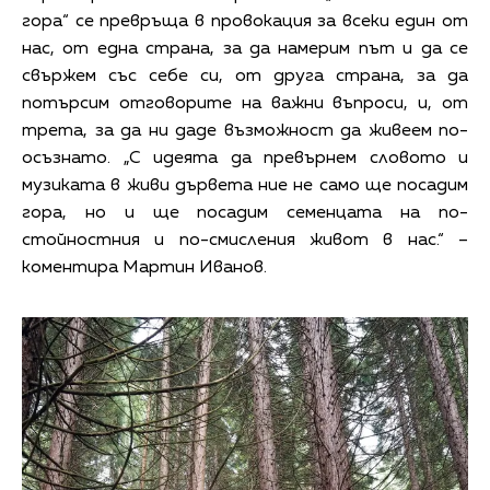
гора“ се превръща в провокация за всеки един от
нас, от една страна, за да намерим път и да се
свържем със себе си, от друга страна, за да
потърсим отговорите на важни въпроси, и, от
трета, за да ни даде възможност да живеем по-
осъзнато. „С идеята да превърнем словото и
музиката в живи дървета ние не само ще посадим
гора, но и ще посадим семенцата на по-
стойностния и по-смисления живот в нас.“ –
коментира Мартин Иванов.