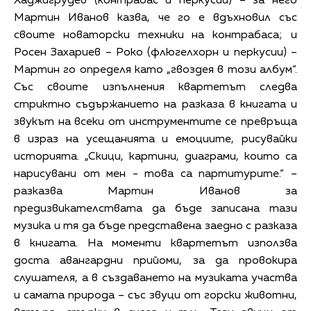
Хаджигрудев (контрабас и перкусии) – за него
Мартин Иванов казва, че го е вдъхновил със
своите новаторски техники на контрабаса; и
Росен Захариев – Роко (флюгелхорн и перкусии) –
Мартин го определя като „гвоздея в този албум“.
Със своите изпълнения квартетът следва
стриктно съдържанието на разказа в книгата и
звукът на всеки от инструментите се превръща
в израз на усещанията и емоциите, рисувайки
историята. „Скици, картини, диаграми, които са
нарисувани от мен - това са партитурите.“ –
разказва Мартин Иванов за
предизвикателствата да бъде записана тази
музика и тя да бъде представена заедно с разказа
в книгата. На моменти квартетът използва
доста авангардни прийоми, за да провокира
слушателя, а в създаването на музиката участва
и самата природа – със звуци от горски животни,