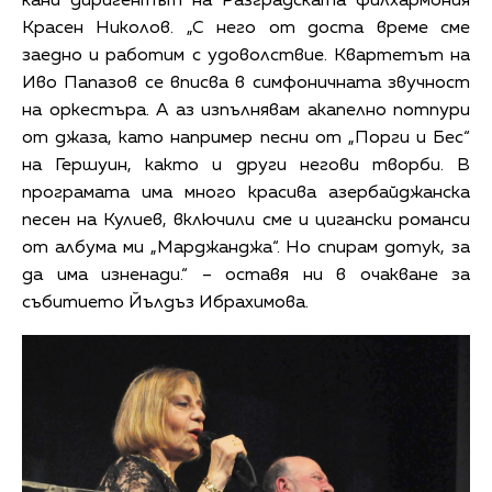
кани диригентът на Разградската филхармония
Красен Николов. „С него от доста време сме
заедно и работим с удоволствие. Квартетът на
Иво Папазов се вписва в симфоничната звучност
на оркестъра. А аз изпълнявам акапелно потпури
от джаза, като например песни от „Порги и Бес“
на Гершуин, както и други негови творби. В
програмата има много красива азербайджанска
песен на Кулиев, включили сме и цигански романси
от албума ми „Марджанджа“. Но спирам дотук, за
да има изненади.“ – оставя ни в очакване за
събитието Йълдъз Ибрахимова.