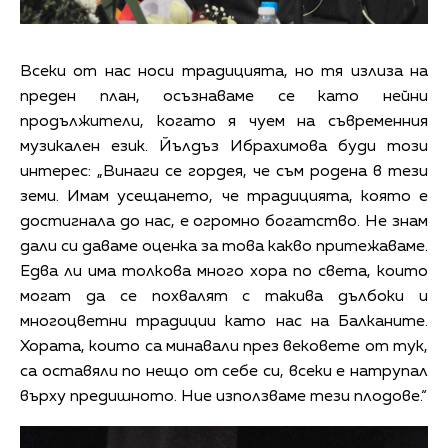
Всеки от нас носи традицията, но тя излиза на
преден план, осъзнаваме се като нейни
продължители, когато я чуем на съвременния
музикален език. Йълдъз Ибрахимова буди този
интерес: „Винаги се гордея, че съм родена в тези
земи. Имам усещането, че традицията, която е
достигнала до нас, е огромно богатство. Не знам
дали си даваме оценка за това какво притежаваме.
Едва ли има толкова много хора по света, които
могат да се похвалят с такива дълбоки и
многоцветни традиции като нас на Балканите.
Хората, които са минавали през вековете от тук,
са оставяли по нещо от себе си, всеки е натрупал
върху предишното. Ние използваме тези плодове.“