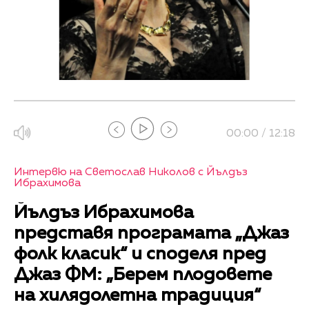
00:00 / 12:18
Интервю на Светослав Николов с Йълдъз
Ибрахимова
Йълдъз Ибрахимова
представя програмата „Джаз
фолк класик“ и споделя пред
Джаз ФМ: „Берем плодовете
на хилядолетна традиция“