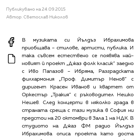
Публикувано на 24.09.2015
Автор: Светослав Николов
В музиката си Йълдъз Ибрахимова
приобщава – стилове, артисти, публика. И
така съвсем естествено се появява най-
новият й проект „Джаз фолк класик“ заедно
с Иво Папазов – Ибряма, Разградската
филхармония „Проф. Димитър Ненов“ с
диригент Красен Иванов и квартет от
Оркестър „Тракия“ с ръководител Нешко
Нешев. След концерти в няколко града в
страната среща с тази музика в София ни
предстои на 20 октомври в Зала 1 на НДК. В
студиото на Джаз ФМ радио Йълдъз
Ибрахимова описа проекта като доста