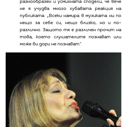
разнообразен и усмихната сподели, че вече
не я учудва много хубавата реакция на
публиката: „Всеки намира в музиката ни по
нещо за себе си, нещо близко, но и по-
различно. Защото тя е различен прочит на
това, което слушателите познават или
може би дори не познават.“