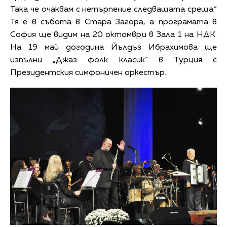
Така че очаквам с нетърпение следващата среща.“
Тя е в събота в Стара Загора, а програмата в
София ще видим на 20 октомври в Зала 1 на НДК.
На 19 май догодина Йълдъз Ибрахимова ще
изпълни „Джаз фолк класик“ в Турция с
Президентския симфоничен оркестър.