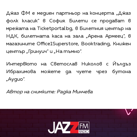
Джаз ФМ е медиен партньор на концерта „Джаз
фолк класик“ в София. Билети се продават в
мрежата на Ticketportal.bg, в Билетния център на
НДК, билетната каса на зала „Арена Армеец“, в
магазините Office1Superstore, Booktrading, Книжен
център „Гринуич“ и „На тъмно“.
Интервюто на Светослав Николов с Йълдъз
Ибрахимова можете да чуете чрез бутона
„Аудио“.
Автор на снимките: Радка Минчева