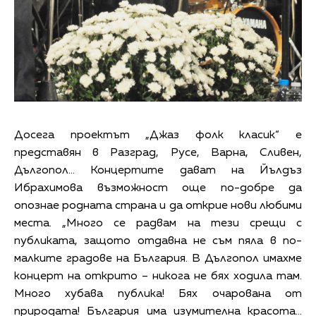
Досега проектът „Джаз фолк класик“ е
представян в Разград, Русе, Варна, Сливен,
Дългопол... Концертите дават на Йълдъз
Ибрахимова възможност още по-добре да
опознае родната страна и да открие нови любими
места. „Много се радвам на тези срещи с
публиката, защото отдавна не съм пяла в по-
малките градове на България. В Дългопол имахме
концерт на открито – никога не бях ходила там.
Много хубава публика! Бях очарована от
природата! България има изумителна красота...