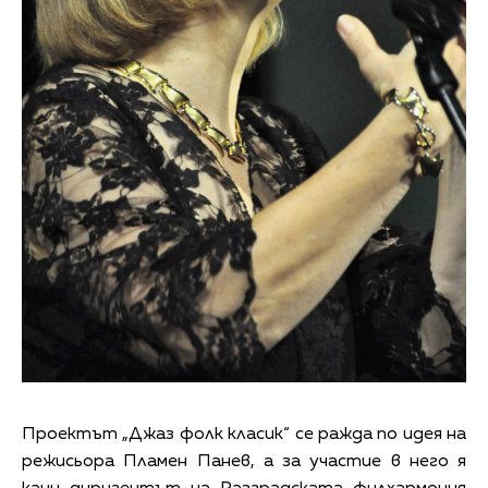
Проектът „Джаз фолк класик“ се ражда по идея на
режисьора Пламен Панев, а за участие в него я