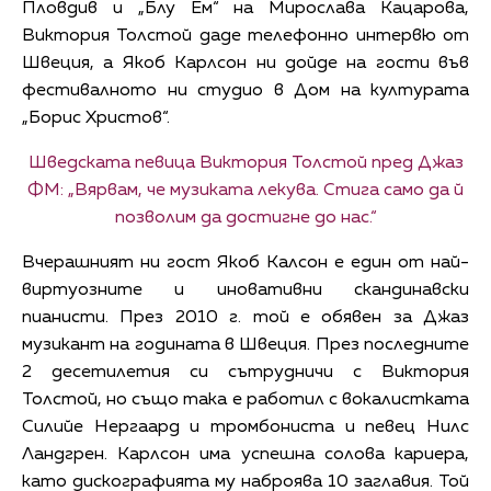
Пловдив и „Блу Ем“ на Мирослава Кацарова,
Виктория Толстой даде телефонно интервю от
Швеция, а Якоб Карлсон ни дойде на гости във
фестивалното ни студио в Дом на културата
„Борис Христов“.
Шведската певица Виктория Толстой пред Джаз
ФМ: „Вярвам, че музиката лекува. Стига само да й
позволим да достигне до нас.“
Вчерашният ни гост Якоб Калсон е един от най-
виртуозните и иновативни скандинавски
пианисти. През 2010 г. той е обявен за Джаз
музикант на годината в Швеция. През последните
2 десетилетия си сътрудничи с Виктория
Толстой, но също така е работил с вокалистката
Силийе Нергаард и тромбониста и певец Нилс
Ландгрен. Карлсон има успешна солова кариера,
като дискографията му наброява 10 заглавия. Той