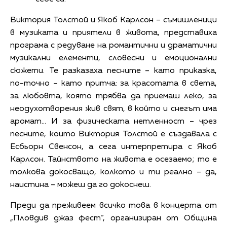
Виктория Толстой и Якоб Карлсон – съмишленици
в музиката и приятели в живота, представиха
програма с редуване на романтични и драматични
музикални елементи, словесни и емоционални
сюжети. Те разказаха песните – като приказка,
по-точно – като притча: за красотата в света,
за любовта, която трябва да приемаш леко, за
неодухотворения жив свят, в който и снегът има
аромат… И за физическата нетленност – чрез
песните, които Виктория Толстой е създавала с
Есбьорн Свенсон, а сега интерпретира с Якоб
Карлсон. Тайнството на живота е осезаемо; то е
толкова докосващо, колкото и ти реално – да,
наистина – можеш да го докоснеш.
Преди да преживеем всичко това в концерта от
„Пловдив джаз фест“, организиран от Община