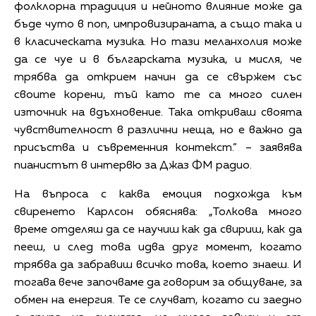
фолклорна традиция и нейното влияние може да
бъде чуто в поп, импровизираната, а също така и
в класическата музика. Но тази меланхолия може
да се чуе и в българската музика, и мисля, че
трябва да открием начин да се свържем със
своите корени, тъй като те са много силен
източник на вдъхновение. Така откриваш своята
чувствителност в различни неща, но е важно да
присъства и съвременния контекст.” – заявява
пианистът в интервю за Джаз ФМ радио.
На въпроса с каква емоция подхожда към
свиренето Карлсон обяснява: „Толкова много
време отделяш да се научиш как да свириш, как да
пееш, и след това идва друг момент, когато
трябва да забравиш всичко това, което знаеш. И
тогава вече започваме да говорим за общуване, за
обмен на енергия. Те се случват, когато си заедно