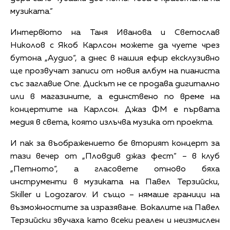
музиката.”
Интервюто на Таня Иванова и Светослав
Николов с Якоб Карлсон можете да чуете чрез
бутона „Аудио“, а днес в нашия ефир ексклузивно
ще прозвучат записи от новия албум на пианиста
със заглавие One. Дискът не се продава дигитално
или в магазините, а единствено по време на
концертите на Карлсон. Джаз ФМ е първата
медия в света, която излъчва музика от проекта.
И пак за въображението бе вторият концерт за
тази вечер от „Пловдив джаз фест“ – в клуб
„Петното“, а гласовете отново бяха
инструменти в музиката на Павел Терзийски,
Skiller и Logozarov. И също – нямаше граници на
възможностите за изразяване. Вокалите на Павел
Терзийски звучаха като всеки реален и неизмислен