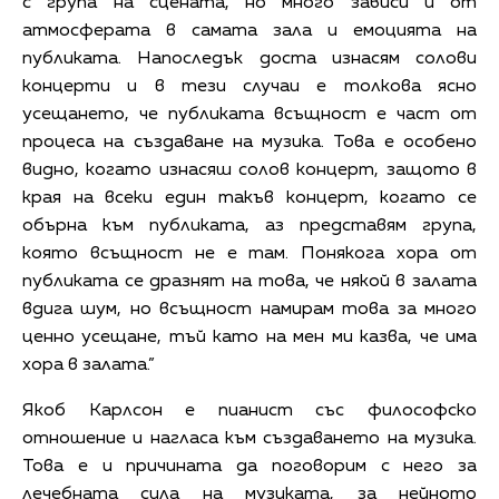
с група на сцената, но много зависи и от
атмосферата в самата зала и емоцията на
публиката. Напоследък доста изнасям солови
концерти и в тези случаи е толкова ясно
усещането, че публиката всъщност е част от
процеса на създаване на музика. Това е особено
видно, когато изнасяш солов концерт, защото в
края на всеки един такъв концерт, когато се
обърна към публиката, аз представям група,
която всъщност не е там. Понякога хора от
публиката се дразнят на това, че някой в залата
вдига шум, но всъщност намирам това за много
ценно усещане, тъй като на мен ми казва, че има
хора в залата.”
Якоб Карлсон е пианист със философско
отношение и нагласа към създаването на музика.
Това е и причината да поговорим с него за
лечебната сила на музиката, за нейното