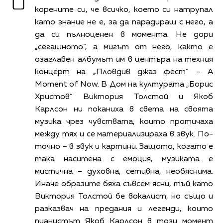
корените си, че всичко, което си натрупал
като знание не е, за да парадираш с него, а
да си пълноценен в момента. Не дори
„сегашното“, а мигът от него, както е
озаглавен албумът им в центъра на техния
концерт на „Пловдив джаз фест“ – A
Moment of Now. В Дом на културата „Борис
Христов“ Виктория Толстой и Якоб
Карлсон ни поканиха в света на своята
музика чрез чувствата, които протичаха
между тях и се материализираха в звук. По-
точно – в звук и картини. Защото, когато е
така наситена с емоция, музиката е
мистична – духовна, сетивна, необяснима.
Иначе образите бяха съвсем ясни, тъй като
Виктория Толстой бе вокалист, но също и
разказвач на предания и легенди, които
пианистът Якоб Карлсон в този момент