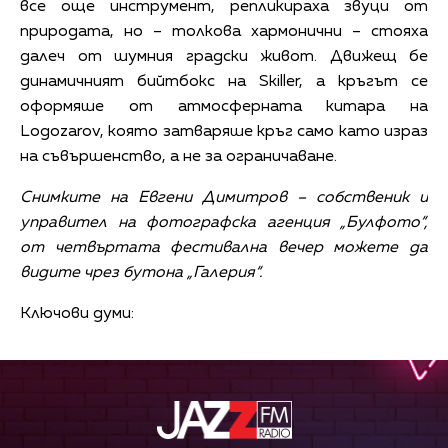
все още инструмент, репликираха звуци от
природата, но – толкова хармонични – стояха
далеч от шумния градски живот. Движещ бе
динамичният бийтбокс на Skiller, а кръгът се
оформяше от атмосферната китара на
Logozarov, която затваряше кръг само като израз
на съвършенство, а не за ограничаване.
Снимките на Евгени Димитров – собственик и
управител на фотографска агенция „Булфото“,
от четвъртата фестивална вечер можете да
видите чрез бутона „Галерия“.
Ключови думи: