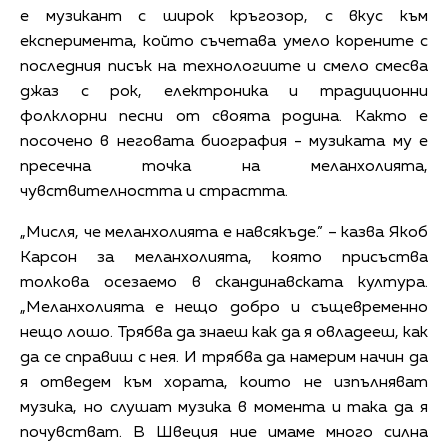
е музикант с широк кръгозор, с вкус към
експеримента, който съчетава умело корените с
последния писък на технологиите и смело смесва
джаз с рок, електроника и традиционни
фолклорни песни от своята родина. Както е
посочено в неговата биография - музиката му е
пресечна точка на меланхолията,
чувствителността и страстта.
„Мисля, че меланхолията е навсякъде.” – казва Якоб
Карсон за меланхолията, която присъства
толкова осезаемо в скандинавската култура.
„Меланхолията е нещо добро и същевременно
нещо лошо. Трябва да знаеш как да я овладееш, как
да се справиш с нея. И трябва да намерим начин да
я отведем към хората, които не изпълняват
музика, но слушат музика в момента и така да я
почувстват. В Швеция ние имаме много силна