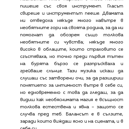
пишеше със своя инструмент. Гласът
свиреше и инструментът пееше. Двамата
ни отведоха някъде много навътре в
необятните гори на своята родина, за да ни
помогнат да обозрем също толкова
необятните си чувства; някъде много
високо в облаците, които страховито се
сгъстяваха, но точно преди първия тътен
на бурята бързо се разпръскваха и
грейваше слънце. Тази музика искаш да
слушаш със затворени очи, за да разшириш
понятието за интимност вътре в себе си,
но едновременно с това да гледаш, за да
видиш как необяснимата магия е всъщност
толкова естествена и явна – защото се
случва пред теб. Балансът е в сълзите,
заради които виждаш ясно и на сцената, и в
себе си.