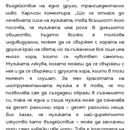
въздействие на едно друго, трансцедентално
ниво. Карлсон коментира: „Що се отнася до
лечебната сила на музиката, това всъщност ясно
посочва, че музиката има роля. В днешното
общество, където всичко е толкова
индивидуално, можем да се свържем с хората на
другия край на света, но за съжаление все още има
много хора, които се чувстват самотни.
Музиката лекува, когато можеш да се свържеш с
нея и да се свържеш с другите хора, които в този
момент я слушат. За мен красотата на
инструменталната музика е в това, че ти
позволява сам да създадеш образи в съзнанието
си, така че една и съща музика може да означава
за десет различни хора – десет различни неща.
Бих казал, че музиката е най-директното
изкуство като въздействие – може да заплачеш
дори само чувайки две ноти. Това е красотата на