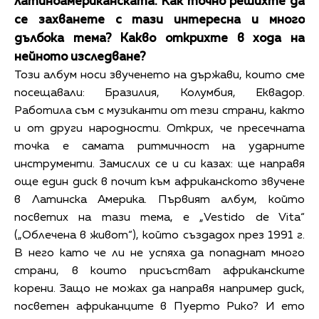
латиноамериканската. Как точно решихте да
се захванете с тази интересна и много
дълбока тема? Какво открихте в хода на
нейното изследване?
Този албум носи звученето на държави, които сме
посещавали: Бразилия, Колумбия, Еквадор.
Работила съм с музиканти от тези страни, както
и от други народности. Открих, че пресечната
точка е самата ритмичност на ударните
инструменти. Замислих се и си казах: ще направя
още един диск в почит към африканското звучене
в Латинска Америка. Първият албум, който
посветих на тази тема, е „Vestido de Vita“
(„Облечена в живот“), който създадох през 1991 г.
В него като че ли не успяха да попаднат много
страни, в които присъстват африканските
корени. Защо не можах да направя например диск,
посветен африканците в Пуерто Рико? И ето