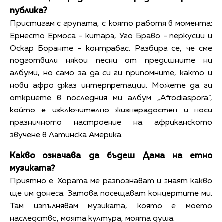
публика?
Пристигам с групата, с която работя в момента:
Ернесто Ермоса - китара, Уго Браво - перкусии и
Оскар Боранте - контрабас. Разбира се, че сме
подготвили някои песни от предишните ни
албуми, но само за да си ги припомните, както и
нови афро джаз интерпретации. Можете да ги
откриете в последния ми албум „Afrodiaspora”,
който е изключително жизнерадостен и носи
празничното настроение на африканското
звучене в Латинска Америка.
Какво означава да бъдеш Дама на етно
музиката?
Приятно е. Хората ме разпознават и знаят какво
ще им донеса. Затова посещават концертите ми.
Там изпълнявам музиката, която е моето
наследство, моята култура, моята душа.