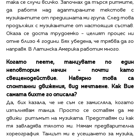
така се случи всичко. Започнах да търся ритмите,
да работя над адаптираните текстове с
музикантите от предишната ми група. След това
продължих с музикантите от настоящия състав.
Оказа се доста трудоемко - целият процес ни
отне близо 4 години. Бях убедена, че трябва да го
направя. В Латинска Америка работим много.
Когато пеете, танцувате по един
неповторим начин - почти като
свещенодействие. Навярно това са
спонтанни движения, вид мечтаене. Как Вие
самата бихте го описала?
Да, бих казала, че не съм се замисляла, когато
изпълнявам танца. Просто се оставям да ме
движи ритъмът на музиката. Представям си как
тя завладява тялото ми. Нямам предварителна
хореография. Танцът ми е усещането за музика,