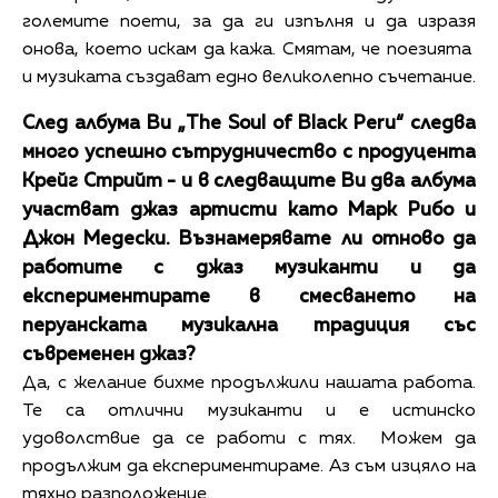
големите поети, за да ги изпълня и да изразя
онова, което искам да кажа. Смятам, че поезията
и музиката създават едно великолепно съчетание.
След албума Ви „The Soul of Black Peru“ следва
много успешно сътрудничество с продуцента
Крейг Стрийт - и в следващите Ви два албума
участват джаз артисти като Марк Рибо и
Джон Медески. Възнамерявате ли отново да
работите с джаз музиканти и да
експериментирате в смесването на
перуанската музикална традиция със
съвременен джаз?
Да, с желание бихме продължили нашата работа.
Те са отлични музиканти и е истинско
удоволствие да се работи с тях. Можем да
продължим да експериментираме. Аз съм изцяло на
тяхно разположение.