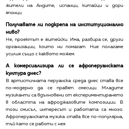
жители на Андите, испанци, китайци и дори
японци.
Получавате ли подкрепа на институционално
ниво?
Не, проектът е житейски. Има, разбира се, други
организации, които ни помагат. Ние полагаме
усилия също с каквото можем.
А комерсиализира ли се афроперуанската
култура днес?
В артистичната перуанска среда днес става все
по-модерно да се правят смесици. Младите
музиканти са вдъхновени от експериментирането
в областта на афроджазовите композиции. В
този смисъл, интересът и работата са много.
Афроперуанската музика става все по-популярна,
тъй като се работи с нея.