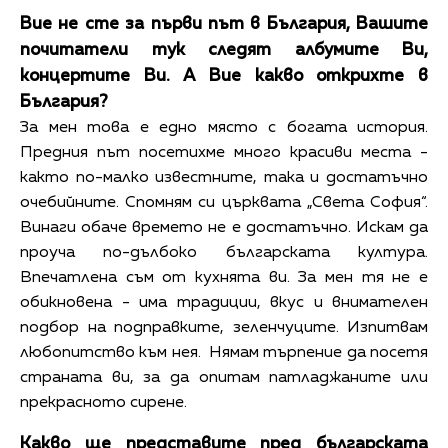
Вие не сте за първи път в България, Вашите
почитатели тук следят албумите Ви,
концертите Ви. А Вие какво открихте в
България?
За мен това е едно място с богата история.
Предния път посетихме много красиви места -
както по-малко известните, така и достатъчно
очебийните. Спомням си църквата „Света София“.
Винаги обаче времето не е достатъчно. Искам да
проуча по-дълбоко българската култура.
Впечатлена съм от кухнята ви. За мен тя не е
обикновена - има традиции, вкус и внимателен
подбор на подправките, зеленчуците. Изпитвам
любопитство към нея. Нямам търпение да посетя
страната ви, за да опитам патладжаните или
прекрасното сирене.
Какво ще представите пред българската