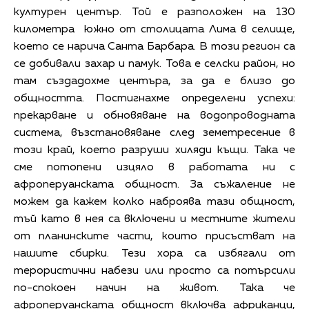
културен център. Той е разположен на 130
километра южно от столицата Лима в селище,
което се нарича Санта Барбара. В този регион са
се добивали захар и памук. Това е селски район, но
там създадохме центъра, за да е близо до
общността. Постигнахме определени успехи:
прекарване и обновяване на водопроводната
система, възстановяване след земетресение в
този край, което разруши хиляди къщи. Така че
сме потопени изцяло в работата ни с
афроперуанската общност. За съжаление не
можем да кажем колко наброява тази общност,
тъй като в нея са включени и местните жители
от планинските части, които присъстват на
нашите сбирки. Тези хора са избягали от
терористични набези или просто са потърсили
по-спокоен начин на живот. Така че
афроперуанската общност включва африканци,