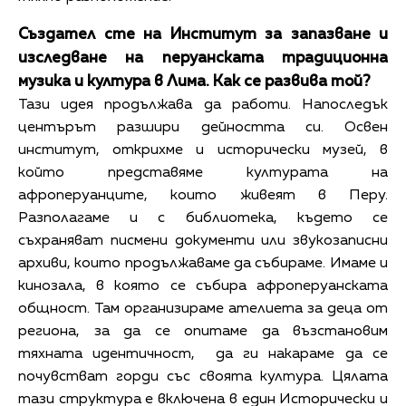
Създател сте на Институт за запазване и
изследване на перуанската традиционна
музика и култура в Лима. Как се развива той?
Тази идея продължава да работи. Напоследък
центърът разшири дейността си. Освен
институт, открихме и исторически музей, в
който представяме културата на
афроперуанците, които живеят в Перу.
Разполагаме и с библиотека, където се
съхраняват писмени документи или звукозаписни
архиви, които продължаваме да събираме. Имаме и
кинозала, в която се събира афроперуанската
общност. Там организираме ателиета за деца от
региона, за да се опитаме да възстановим
тяхната идентичност, да ги накараме да се
почувстват горди със своята култура. Цялата
тази структура е включена в един Исторически и