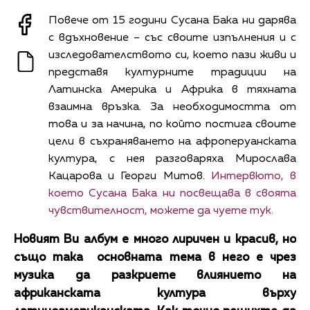
Повече от 15 години Сусана Бака ни дарява
с вдъхновение – със своите изпълнения и с
изследователството си, което пази живи и
представя културните традиции на
Латинска Америка и Африка в тяхната
взаимна връзка. За необходимостта от
това и за начина, по който постига своите
цели в съхраняването на афроперуанската
култура, с нея разговаряха Мирослава
Кацарова и Георги Митов.
Интервюто, в
което Сусана Бака ни посвещава в своята
чувствителност, можете да чуете тук.
Новият Ви албум е много лиричен и красив, но
също така основната тема в него е чрез
музика да разкриете влиянието на
африканската култура върху