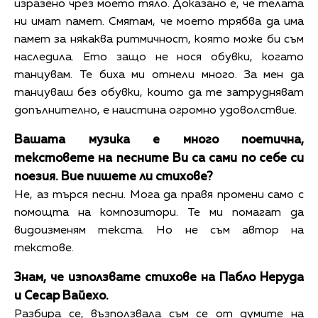
изразено чрез моето тяло. Доказано е, че телата
ни имат памет. Смятам, че моето трябва да има
памет за някаква ритмичност, която може би съм
наследила. Ето защо не нося обувки, когато
танцувам. Те биха ми отнели много. За мен да
танцуваш без обувки, които да те затрудняват
допълнително, е наистина огромно удоволствие.
Вашата музика е много поетична,
текстовете на песните Ви са сами по себе си
поезия. Вие пишете ли стихове?
Не, аз търся песни. Мога да правя промени само с
помощта на композитори. Те ми помагат да
видоизменям текста. Но не съм автор на
текстове.
Знам, че използвате стихове на Пабло Неруда
и Сесар Вайехо.
Разбира се, възползвала съм се от думите на