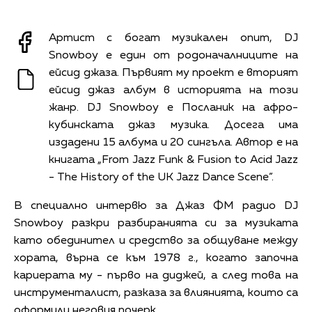
Артист с богат музикален опит, DJ
Snowboy е един от родоначалниците на
ейсид джаза. Първият му проект е вторият
ейсид джаз албум в историята на този
жанр. DJ Snowboy е Посланик на афро-
кубинската джаз музика. Досега има
издадени 15 албума и 20 сингъла. Автор е на
книгата „From Jazz Funk & Fusion to Acid Jazz
- The History of the UK Jazz Dance Scene”.
В специално интервю за Джаз ФМ радио DJ
Snowboy разкри разбиранията си за музиката
като обединител и средство за общуване между
хората, върна се към 1978 г., когато започна
кариерата му - първо на диджей, а след това на
инструменталист, разказа за влиянията, които са
оформили неговия почерк.