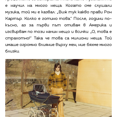
е научил на много неща. Когато сме слушали
музика, той ми е казвал: „Виж тук какво прави Рон
Картър. Колко е готино това.“ После, години по-
късно, аз за първи път отивам в Америка и
изсвирвам по този начин нещо и всички: „О, това е
страхотно!“ Така че това са милиони неща. Той
имаше огромно влияние върху мен, ние бяхме много
близки.