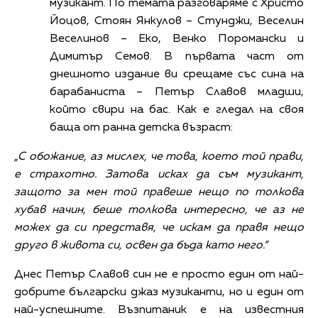
музикант. По темата разговаряме с Христо
Йоцов, Стоян Янкулов – Стунджи, Веселин
Веселинов – Еко, Венко Поромански и
Димитър Семов. В първата част от
днешното издание ви срещаме със сина на
барабаниста – Петър Славов младши,
който свири на бас. Как е гледал на своя
баща от ранна детска възраст:
„С обожание, аз мислех, че това, което той прави,
е страхотно. Затова исках да съм музикант,
защото за мен той правеше нещо по толкова
хубав начин, беше толкова интересно, че аз не
можех да си представя, че искам да правя нещо
друго в живота си, освен да бъда като него.“
Днес Петър Славов син не е просто един от най-
добрите български джаз музиканти, но и един от
най-успешните. Възпитаник е на известния