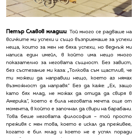
Петър Славов младши
: Той много се радваше на
всичките ми успехи и също възприемаше за успехи
неща, които за мен не бяха успехи, но веднъж ми
написа един имейл, в който има нещо много
показателно за неговата същност. Без завист,
без състезание ми каза: „Толкова съм щастлив, че
ти можеш да направиш нещо, което аз нямах
възможност да направя.“ Без да каже: „Ех, защо
като бях млад, не можах да отида да свиря в
Америка.“, което е била неговата мечта още от
момента, в който е започнал да свири на барабани.
Това беше неговата философия – той просто
преживя с мен това, което е искал да преживее,
когато е бил млад и което не е успял поради