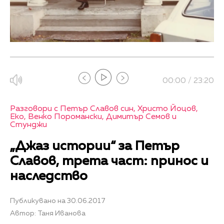
00:00 / 23:20
Разговори с Петър Славов син, Христо Йоцов,
Еко, Венко Поромански, Димитър Семов и
Стунджи
„Джаз истории“ за Петър
Славов, трета част: принос и
наследство
Публикувано на 30.06.2017
Автор: Таня Иванова