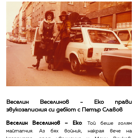
Веселин Веселинов - Еко прави
звукозаписния си дебют с Петър Славов
Веселин Веселинов – Еко
: Той беше голям
майтапчия. Аз бях войник, накрая вече на