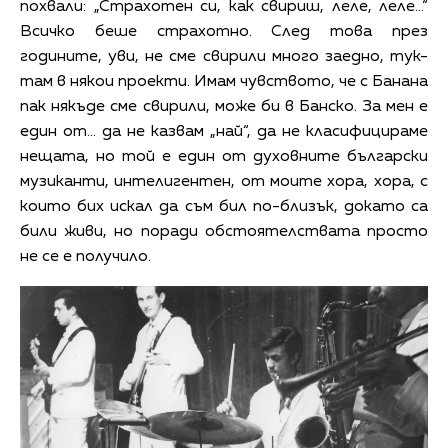
похвали: „Страхотен си, как свириш, леле, леле…“
Всичко беше страхотно. След това през
годините, уви, не сме свирили много заедно, тук-
там в някои проекти. Имам чувството, че с Банана
пак някъде сме свирили, може би в Банско. За мен е
един от… да не казвам „най“, да не класифицираме
нещата, но той е един от духовните български
музиканти, интелигентен, от моите хора, хора, с
които бих искал да съм бил по-близък, докато са
били живи, но поради обстоятелствата просто
не се е получило.