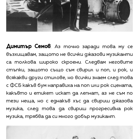
Димитър Семов
: Аз точно заради това му се
възхищавам, защото не всички джазови музиканти
са толкова широко скроени. Следвам неговите
стъпки, защото също съм свирил и поп, и рок, и
всякакви други стилове, но всички знаем след това
с ФСБ какъв бум направиха на поп или рок сцената,
какъвто и етикет искат да лепнат, аз не съм по
тези неща, но с еднакъв хъс да свириш джазова
музика, след това да свириш прогресивна рок
музика, трябва да си много добър музикант.