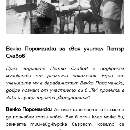
Венко Поромански за своя учител Петър
Славов
През годините Петър Славов е подкрепял
музиканти от различни поколения. Един от
учениците му е барабанистът Венко Поромански,
добре познат от участието си в „Те“, проектa е
3oto и супер групата „Фондацията“.
Венко Поромански
: Аз имах щастието и късмета
да познавам този човек. Бях в осми клас може би,
ранната тийнейджърска възраст, когато се