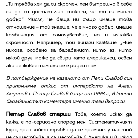
„Ти трябва хем да си скромен, хем вътрешно в себе
си да си достатъчно спокоен, че ти си много
добър.“ Мисля, че баща ми също имаше това
отношение – той знаеше, че е много добър, имаше
комбинация от самочувствие, но и някаква
скромност. Например, той винаги казваше: „Ние
никога, особено за барабанист, нито аз, нито
някой друг, може да свири като американец, освен
ако не живее там или не е роден там.
В потвърждение на казаното от Пепи Славов син
припомняме откъс от интервюто на Ангел
Андонов с Петър Славов баща от 1998 г., в което
барабанистът коментира именно тези въпроси.
Петър Славов старши
: Това, което исках да
кажа, е по-сериозно според мен. Систематичният
курс, през който трябва да се премине, у нас той
не съществува, а съществува в Америка и в някоя