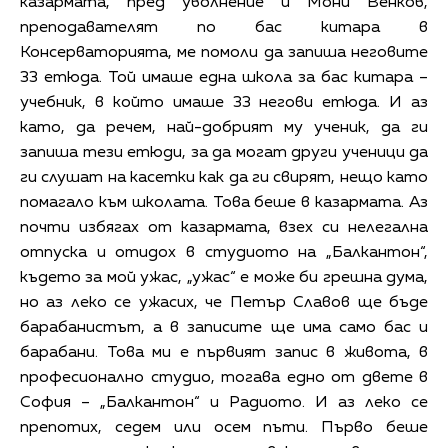
казармата, пред уволнение и Мони Венков,
преподавателят по бас китара в
Консерваторията, ме помоли да запиша неговите
33 етюда. Той имаше една школа за бас китара –
учебник, в който имаше 33 негови етюда. И аз
като, да речем, най-добрият му ученик, да ги
запиша тези етюди, за да могат други ученици да
ги слушат на касетки как да ги свирят, нещо като
помагало към школата. Това беше в казармата. Аз
почти избягах от казармата, взех си нелегална
отпуска и отидох в студиото на „Балкантон“,
където за мой ужас, „ужас“ е може би грешна дума,
но аз леко се ужасих, че Петър Славов ще бъде
барабанистът, а в записите ще има само бас и
барабани. Това ми е първият запис в живота, в
професионално студио, тогава едно от двете в
София – „Балкантон“ и Радиото. И аз леко се
препотих, седем или осем пъти. Първо беше