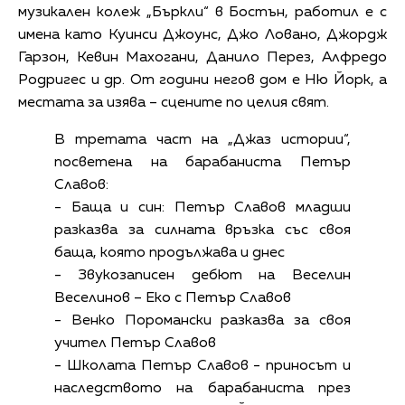
музикален колеж „Бъркли“ в Бостън, работил е с
имена като Куинси Джоунс, Джо Ловано, Джордж
Гарзон, Кевин Махогани, Данило Перез, Алфредо
Родригес и др. От години негов дом е Ню Йорк, а
местата за изява – сцените по целия свят.
В третата част на „Джаз истории“,
посветена на барабаниста Петър
Славов:
- Баща и син: Петър Славов младши
разказва за силната връзка със своя
баща, която продължава и днес
- Звукозаписен дебют на Веселин
Веселинов – Еко с Петър Славов
- Венко Поромански разказва за своя
учител Петър Славов
- Школата Петър Славов - приносът и
наследството на барабаниста през