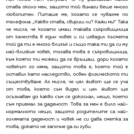
става около мен, защото той винаги беше много
любопитен. Питаше ме, когато се чувахме по
телефона: „Какво става, свириш ли? Кажи ми!” Така
че мисля, че когато имаш такава съкровищница
от качества в един човек и си извадил късмета
той да ти е много близък и също така ти да си му
най-близкия човек, тогава това е съкровищница,
към която ти можеш да се връщаш, дори когато
човекът го няма, защото това е, което той е
оставил като наследство, освен физическото ти
съществуване. Аз мисля, че цял живот ще се уча
от това, което съм видял и цял живот ще
осъзнавам до какво съм се докоснал, нещо, което
съм приемал за даденост. Това за мен е било най-
нормалното нещо, защото родителите са най-
голямата даденост и човек не си дава сметка за
това, докато не започне да ги губи.