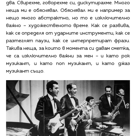
два. Свирехме, говорехме си, дискутирахме. Много
неща ми е обяснявал. Обяснявал ми е например за
нещо много абстрактно, но то е изключително
важно – художественото време. Как се развива,
как се определя от ударните инструменти, как се
разтеглят паузи, как се интерпретират фрази.
Такива неща, за които в момента си давам сметка,
че са изключително важни за мен – и като рок
музикант, и като поп музикант, и като джаз
музикант също.