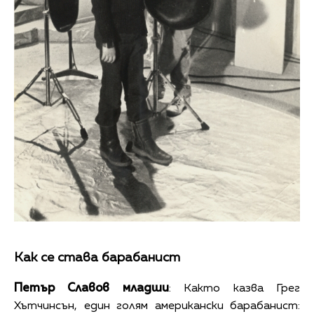
Как се става барабанист
Петър Славов младши
: Както казва Грег
Хътчинсън, един голям американски барабанист: