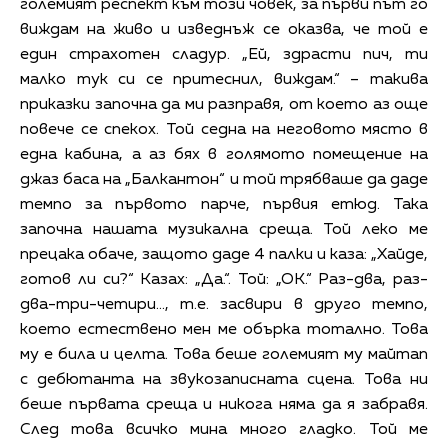
големият респект към този човек, за първи път го
виждам на живо и изведнъж се оказва, че той е
един страхотен сладур. „Ей, здрасти пич, ти
малко тук си се притеснил, виждам.“ – такива
приказки започна да ми разправя, от което аз още
повече се спекох. Той седна на неговото място в
една кабина, а аз бях в голямото помещение на
джаз баса на „Балкантон“ и той трябваше да даде
темпо за първото парче, първия етюд. Така
започна нашата музикална среща. Той леко ме
прецака обаче, защото даде 4 палки и каза: „Хайде,
готов ли си?“ Казах: „Да.“. Той: „ОК.“ Раз-два, раз-
два-три-четири…, т.е. засвири в друго темпо,
което естествено мен ме обърка тотално. Това
му е била и целта. Това беше големият му майтап
с дебютанта на звукозаписната сцена. Това ни
беше първата среща и никога няма да я забравя.
След това всичко мина много гладко. Той ме