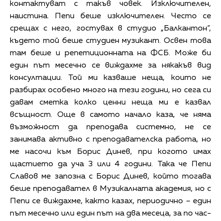
контактуват с такъв човек. Изключителен,
наистина. Пепи беше изключителен. Често се
срещах с него, гостувах в студио „Балкантон“,
където той беше студиен музикант. Освен това
там беше и репетиционната на ФСБ. Може би
един път месечно се виждахме за някакъв вид
консултации. Той ми казваше неща, които не
разбирах особено много на тези години, но сега си
давам сметка колко ценни неща ми е казвал
всъщност. Още в самото начало каза, че няма
възможност да преподава системно, не се
занимава активно с преподавателска работа, но
ме насочи към Борис Динев, при когото имах
щастието да уча 3 или 4 години. Така че Пепи
Славов ме запозна с Борис Динев, който тогава
беше преподавател в Музикалната академия, но с
Пепи се виждахме, както казах, периодично – един
път месечно или един път на два месеца, за по час-