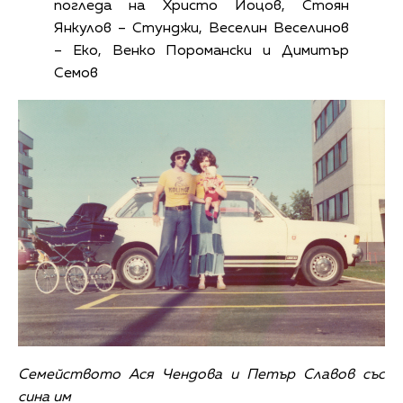
погледа на Христо Йоцов, Стоян
Янкулов – Стунджи, Веселин Веселинов
– Еко, Венко Поромански и Димитър
Семов
Семейството Ася Чендова и Петър Славов със
сина им