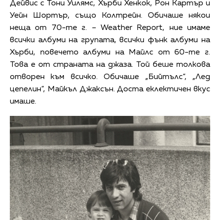
Дейвис с Тони Уилямс, Хърби Хенкок, Рон Картър и
Уейн Шортър, също Колтрейн. Обичаше някои
неща от 70-те г. – Weather Report, ние имаме
всички албуми на групата, всички фънк албуми на
Хърби, повечето албуми на Майлс от 60-те г.
Това е от страната на джаза. Той беше толкова
отворен към всичко. Обичаше „Бийтълс“, „Лед
цепелин“, Майкъл Джаксън. Доста еклектичен вкус
имаше.