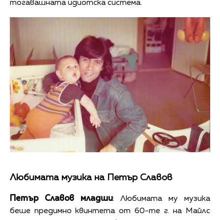
тогавашната идиотска система.
Любимата музика на Петър Славов
Петър Славов младши
: Любимата му музика
беше предимно квинтета от 60-те г. на Майлс