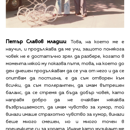
Петър Славов младши
: Това, на което ме е
научил, и продължава да ме учи, защото понякога
човек не е достатъчно зрял да разбере, когато в
момента някой му показва пътя, това, на което до
ден днешен продължавам да се уча от него и да се
опитвам да постигна, е да съм отворен към
всички, да съм толерантен, да имам вътрешен
баланс, да се стремя да бъда добър човек, като
направя добро да не очаквам някаква
възвръщаемост, да имам чувство за хумор, той
винаги имаше страхотно чувство за хумор, винаги
беше много смешен, но и много точен в
преценките си за хората. Иначе като музикант ме