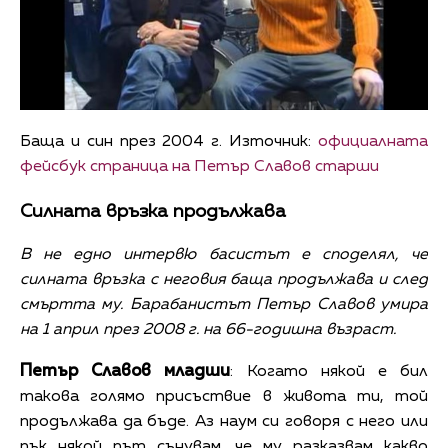
Баща и син през 2004 г. Източник:
официалната
фейсбук страница на Петър Славов старши
Силната връзка продължава
В не едно интервю басистът е споделял, че
силната връзка с неговия баща продължава и след
смъртта му. Барабанистът Петър Славов умира
на 1 април през 2008 г. на 66-годишна възраст.
Петър Славов младши
: Когато някой е бил
такова голямо присъствие в живота ти, той
продължава да бъде. Аз наум си говоря с него или
пък някой път сънувам, че му разказвам какво