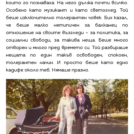
които го познаваха. На него дължа почти всичко.
Особено като музикант и като светоглед. Той
беше изключително толерантен човек. Бих казал,
че беше малко нетипичен за балканец по
отношение на своите възгледи – за политика, за
социални свободи, за такива неща. Беше много
отворен и много пред времето си. Той разбираше
нещата по един такъв освободен, спокоен,
толерантен начин. И просто беше като едно
кадифе около теб. Нямаше празно.