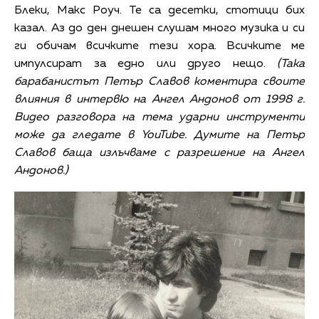
Блеки, Макс Роуч. Те са десетки, стотици бих
казал. Аз до ден днешен слушам много музика и си
ги обичам всичките тези хора. Всичките ме
импулсират за едно или друго нещо.
(Така
барабанистът Петър Славов коментира своите
влияния в интервю на Ангел Андонов от 1998 г.
Видео разговора на тема ударни инструменти
може да гледате в YouTube. Думите на Петър
Славов баща излъчваме с разрешение на Ангел
Андонов.)