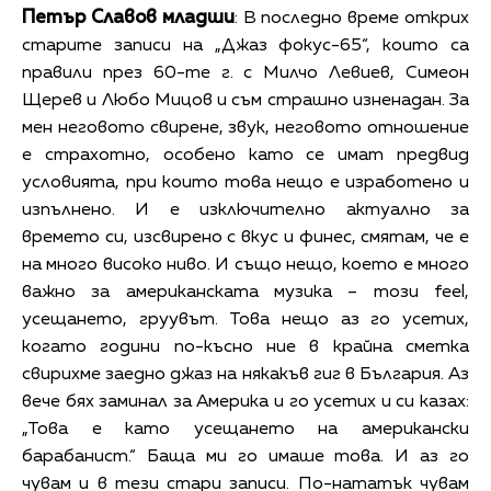
Петър Славов младши
: В последно време открих
старите записи на „Джаз фокус-65“, които са
правили през 60-те г. с Милчо Левиев, Симеон
Щерев и Любо Мицов и съм страшно изненадан. За
мен неговото свирене, звук, неговото отношение
е страхотно, особено като се имат предвид
условията, при които това нещо е изработено и
изпълнено. И е изключително актуално за
времето си, изсвирено с вкус и финес, смятам, че е
на много високо ниво. И също нещо, което е много
важно за американската музика – този feel,
усещането, груувът. Това нещо аз го усетих,
когато години по-късно ние в крайна сметка
свирихме заедно джаз на някакъв гиг в България. Аз
вече бях заминал за Америка и го усетих и си казах:
„Това е като усещането на американски
барабанист.“ Баща ми го имаше това. И аз го
чувам и в тези стари записи. По-нататък чувам