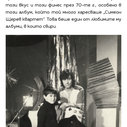
този вкус и този финес през 70-те г., особено в
този албум, който той много харесваше „Симеон
Щерев квартет“. Това беше един от любимите му
албуми, в които свири.