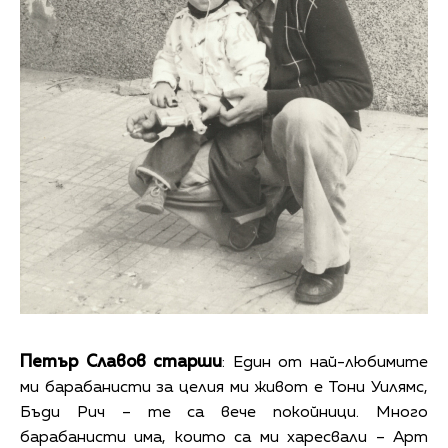
Петър Славов старши
: Един от най-любимите
ми барабанисти за целия ми живот е Тони Уилямс,
Бъди Рич – те са вече покойници. Много
барабанисти има, които са ми харесвали – Арт