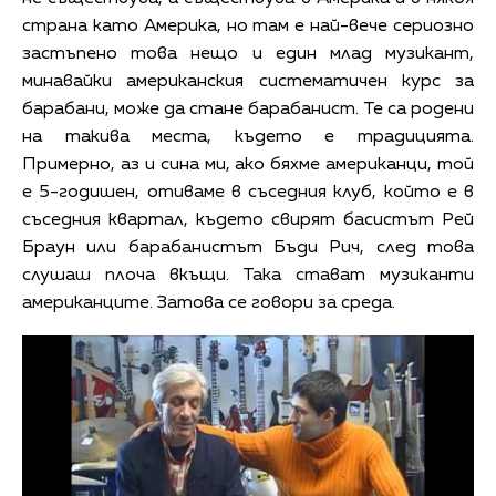
страна като Америка, но там е най-вече сериозно
застъпено това нещо и един млад музикант,
минавайки американския систематичен курс за
барабани, може да стане барабанист. Те са родени
на такива места, където е традицията.
Примерно, аз и сина ми, ако бяхме американци, той
е 5-годишен, отиваме в съседния клуб, който е в
съседния квартал, където свирят басистът Рей
Браун или барабанистът Бъди Рич, след това
слушаш плоча вкъщи. Така стават музиканти
американците. Затова се говори за среда.