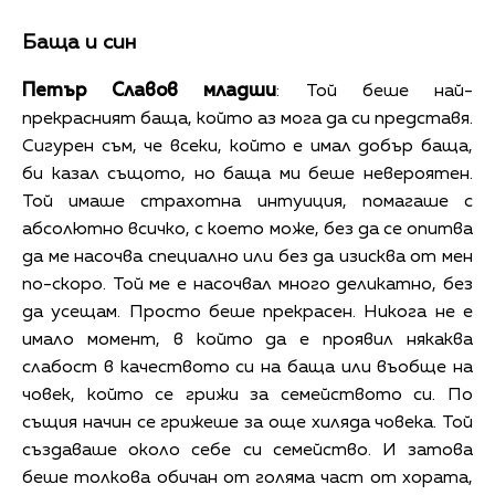
Баща и син
Петър Славов младши
: Той беше най-
прекрасният баща, който аз мога да си представя.
Сигурен съм, че всеки, който е имал добър баща,
би казал същото, но баща ми беше невероятен.
Той имаше страхотна интуиция, помагаше с
абсолютно всичко, с което може, без да се опитва
да ме насочва специално или без да изисква от мен
по-скоро. Той ме е насочвал много деликатно, без
да усещам. Просто беше прекрасен. Никога не е
имало момент, в който да е проявил някаква
слабост в качеството си на баща или въобще на
човек, който се грижи за семейството си. По
същия начин се грижеше за още хиляда човека. Той
създаваше около себе си семейство. И затова
беше толкова обичан от голяма част от хората,