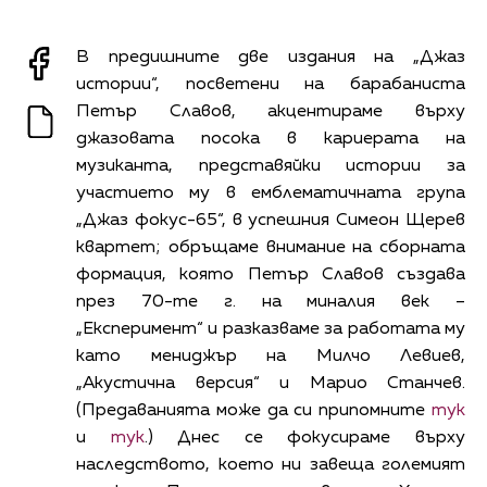
В предишните две издания на „Джаз
истории“, посветени на барабаниста
Петър Славов, акцентираме върху
джазовата посока в кариерата на
музиканта, представяйки истории за
участието му в емблематичната група
„Джаз фокус-65“, в успешния Симеон Щерев
квартет; обръщаме внимание на сборната
формация, която Петър Славов създава
през 70-те г. на миналия век –
„Експеримент“ и разказваме за работата му
като мениджър на Милчо Левиев,
„Акустична версия“ и Марио Станчев.
(Предаванията може да си припомните
тук
и
тук
.) Днес се фокусираме върху
наследството, което ни завеща големият