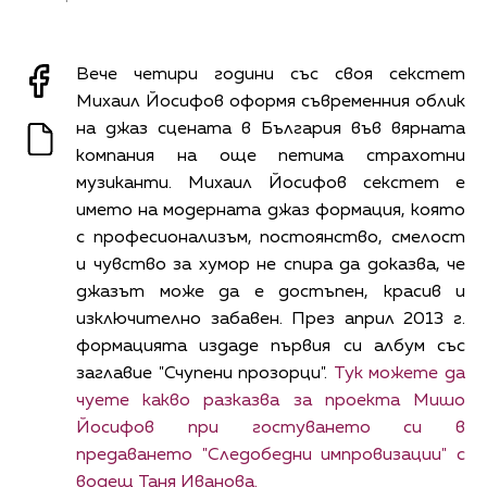
Вече четири години със своя секстет
Михаил Йосифов оформя съвременния облик
на джаз сцената в България във вярната
компания на още петима страхотни
музиканти. Михаил Йосифов секстет е
името на модерната джаз формация, която
с професионализъм, постоянство, смелост
и чувство за хумор не спира да доказва, че
джазът може да е достъпен, красив и
изключително забавен. През април 2013 г.
формацията издаде първия си албум със
заглавие "Счупени прозорци".
Тук можете да
чуете какво разказва за проекта Мишо
Йосифов при гостуването си в
предаването "Следобедни импровизации" с
водещ Таня Иванова.