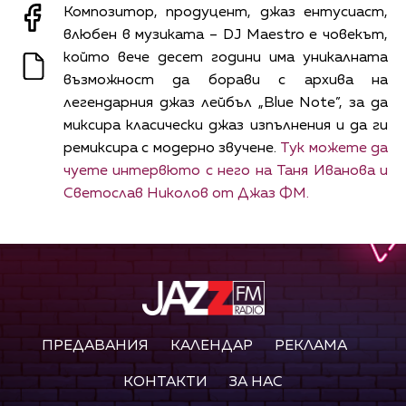
Композитор, продуцент, джаз ентусиаст,
влюбен в музиката – DJ Maestro е човекът,
който вече десет години има уникалната
възможност да борави с архива на
легендарния джаз лейбъл „Blue Note”, за да
миксира класически джаз изпълнения и да ги
ремиксира с модерно звучене.
Тук можете да
чуете интервюто с него на Таня Иванова и
Светослав Николов от Джаз ФМ.
ПРЕДАВАНИЯ
КАЛЕНДАР
РЕКЛАМА
КОНТАКТИ
ЗА НАС