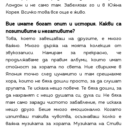
Лондон и не само там. Забелязах го и в Южна
Корея. Всичко това все още е живо.
Вие имате богат опит и история. Какви са
позитивите и негативите?
Това, което завещаваш на другите, е много
важно. Много държа на моята колекция от
звукозаписи. Намирам за прекрасно, че
продължаваме да правим албуми, които имат
стойност за хората по света. Ние свирихме в
Япония точно след цунамито и там срещнахме
хора, които не бяха дошли просто, за да слушат
групата. Те искаха нещо повече. Те бяха дошли, за
да нахранят с нещо душата си, духа си. Не бяха
там само заради чистото забавление, те искаха
нещо друго. Беше много емоционално. Когато
изпитваш такива чувства, осъзнаваш колко е
важна музиката за хората. Музиката на Стиви