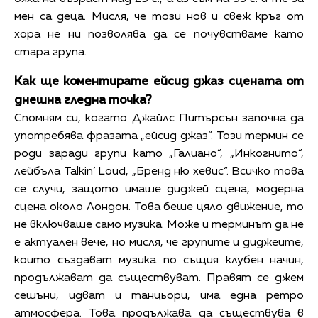
мен са деца. Мисля, че този нов и свеж кръг от
хора не ни позволява да се почувстваме като
стара група.
Как ще коментирате ейсид джаз сцената от
днешна гледна точка?
Спомням си, когато Джайлс Питърсън започна да
употребява фразата „ейсид джаз“. Този термин се
роди заради групи като „Галиано“, „Инкогнито“,
лейбъла Talkin’ Loud, „Бренд ню хевис“. Всичко това
се случи, защото имаше диджей сцена, модерна
сцена около Лондон. Това беше цяло движение, то
не включваше само музика. Може и терминът да не
е актуален вече, но мисля, че групите и диджеите,
които създават музика по същия клубен начин,
продължават да съществуват. Правят се джем
сешъни, идват и танцьори, има една ретро
атмосфера. Това продължава да съществува в