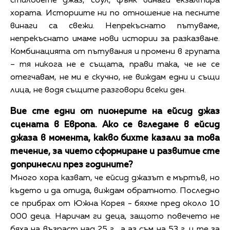
стиловете джаз, соул, фънк винаги екзалтира
хората. Историите ни по отношение на песните
винаги са свежи. Непрекъснато пътуваме,
непрекъснато имаме нови истории за разказване.
Комбинацията от пътувания и промени в групата
– тя никога не е същата, прави така, че не се
отегчавам, не ми е скучно, не виждам едни и същи
лица, не водя същите разговори всеки ден.
Вие сте едни от пионерите на ейсид джаз
сцената в Европа. Ако се вгледаме в ейсид
джаза в момента, какво бихте казали за това
течение, за чието сформиране и развитие сте
допринесли през годините?
Много хора казват, че ейсид джазът е мъртъв, но
където и да отида, виждам обратното. Последно
се прибрах от Южна Корея - бяхме пред около 10
000 деца. Наричам ги деца, защото повечето не
бяха на възраст над 25 г., а аз съм на 53 г. и те за