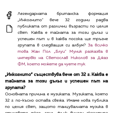
Легендарната британска формация
„Инкогнито“ вече 32 години радва
публиката от различни възрасти по целия
свят. Каква е тайната за този дълъг и
успешен път и в каква посока ще тръгне
групата в следващия си албум?
За всичко
това Жан Пол „Блуи“ Муник разказва в
интервю на Светослав Николов за Джаз
ФМ, което можете да чуете тук.
„Инкогнито“ съществува вече от 32 г. Каква е
тайната за този дълъг и успешен път на
групата?
Основната причина е музиката. Музиката, която
32 г. по-късно остава свежа. Имаме нова публика
по целия свят, защото танцувалната музика в