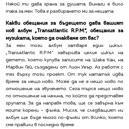
Някой ти дава храна за душата. Винаги е било
така за мен. Това е разбирането ми за нещата.
Какви обещания за бъдещето дава вашият
нов албум „Transatlantic R.P.M.“, обещания за
музиката, която да очакваме от вас?
За мен този албум затваря един цикъл.
„Transatlantic R.P.M.“ завършва целия цикъл на
детето, което купува записите на Шака Кан, на
Марвин Гей, създадени от Лион Уеър. Аз работя с
тях върху този проект. От тук нататък идва
време за нещо ново. Може да не е нещо ново по
отношение на звученето. Сега търся нещо ново
по отношение на начина, по който да представям
групата. За да направя това, ще се завърна към
моите корени – фънка. Мисля, че следващият ни
албум ще бъде много по-фънки от всичко, което
сме правили в последно време.