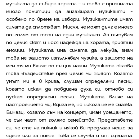
музиката да събира хората – и това е причината
много политици да ангажират музиканти -
особено по време на избори. Музикантите имат
силата да сплотяват. Мисля, че моят дълг е много
по-голям от този на един музикант. Аз пътувам
по целия свят и нося надежда на хората, приятни
емоции. Музиката има силата да лекува, знам
това не защото изпълнявам музика, а защото на
мен тя ми влияе по същия начин. Музиката оказва
това въздействие през целия ми живот. Когато
умът ми е в криза, слушам определени песни,
когато искам да повдигна духа си, отново си
пускам определени песни. Музиката влияе на
настроението ми, вдига ме, но никога не ме смазва.
Винаги, когато съм на концерт, имам усещането,
че съм част от голямо семейство. Представете
си, че сте на пикник и някой ви предлага нещо за
ядене или за пиене. Това се случва и от сцената.