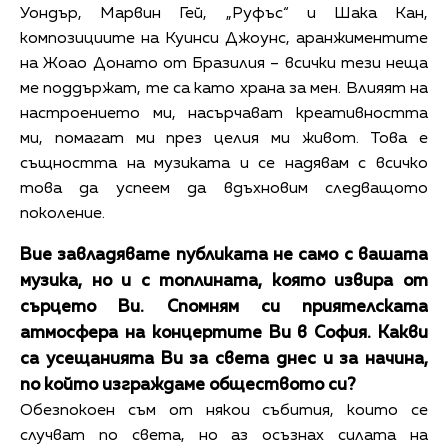
Уондър, Марвин Гей, „Руфъс“ и Шака Кан,
композициите на Куинси Джоунс, аранжиментите
на Жоао Донато от Бразилия – всички тези неща
ме поддържат, те са като храна за мен. Влияят на
настроението ми, насърчават креативността
ми, помагат ми през целия ми живот. Това е
същността на музиката и се надявам с всичко
това да успеем да вдъхновим следващото
поколение.
Вие завладявате публиката не само с вашата
музика, но и с топлината, която извира от
сърцето Ви. Спомням си приятелската
атмосфера на концертите Ви в София. Какви
са усещанията Ви за света днес и за начина,
по който изграждаме обществото си?
Обезпокоен съм от някои събития, които се
случват по света, но аз осъзнах силата на