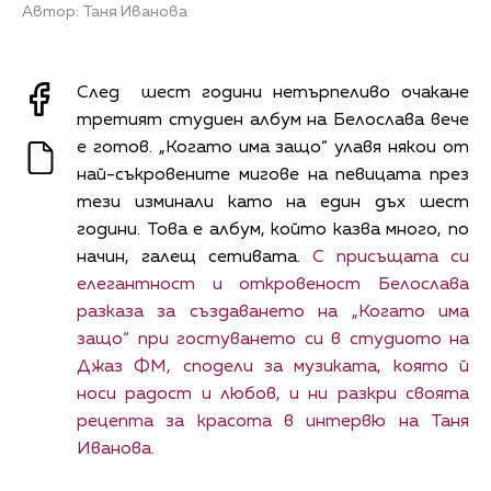
Автор: Таня Иванова
След шест години нетърпеливо очакане
третият студиен албум на Белослава вече
е готов. „Когато има защо“ улавя някои от
най-съкровените мигове на певицата през
тези изминали като на един дъх шест
години. Това е албум, който казва много, по
начин, галещ сетивата.
С присъщата си
елегантност и откровеност Белослава
разказа за създаването на „Когато има
защо“ при гостуването си в студиото на
Джаз ФМ, сподели за музиката, която й
носи радост и любов, и ни разкри своята
рецепта за красота в интервю на Таня
Иванова.