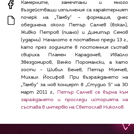
Камерните, замечтани и много
въздействащи изпълнения са характерният
почерк на „Тамбу” – формация, днес
обединена около Петър Салчев (вокал),
Живко Петров (пиано) и Димитър Семов
(ударни). Началото е поставено преди 13 г.,
като през годините в постоянния състав
свириха Пламен Карадонев, Ивайло
Звeздомиров, Венко Поромански, а като
гости - Шибил Бенев, Петър Момчев,
Михаил Йосифов. При възраждането на
„Тамбу” за нов концерт в „Студио 5” на 30
март 2011 г.,
Петър Салчев се върна към
зараждането и проследи историята на
състава в интервю на Светослав Николов
.