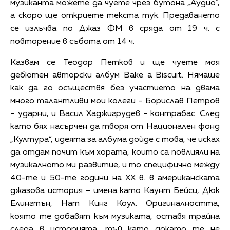
музиканта можете да чуете чрез бутона „Аудио“,
а скоро ще откриете текста тук. Предаването
се излъчва по Джаз ФМ в сряда от 19 ч. с
повторение в събота от 14 ч.
Казвам се Теодор Петков и ще чуете моя
дебютен авторски албум Bake a Biscuit. Нямаше
как да го осъществя без участието на двама
много талантливи мои колеги – Борислав Петров
– ударни, и Васил Хаджигрудев – контрабас. След
като бях насърчен да творя от Национален фонд
„Култура“, идеята за албума дойде с това, че исках
да отдам почит към хората, които са повлияли на
музикалното ми развитие, и то специфично между
40-те и 50-те години на ХХ в. в американската
джазова история – имена като Каунт Бейси, Дюк
Елингтън, Нат Кинг Коул. Оригиналността,
която те добавят към музиката, оставя трайна
следа в историята, тъй като докато те не