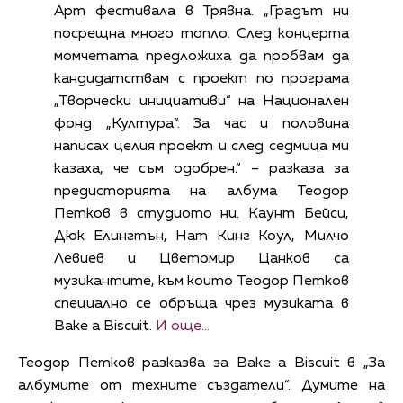
Арт фестивала в Трявна. „Градът ни
посрещна много топло. След концерта
момчетата предложиха да пробвам да
кандидатствам с проект по програма
„Творчески инициативи“ на Национален
фонд „Култура“. За час и половина
написах целия проект и след седмица ми
казаха, че съм одобрен.“ – разказа за
предисторията на албума Теодор
Петков в студиото ни. Каунт Бейси,
Дюк Елингтън, Нат Кинг Коул, Милчо
Левиев и Цветомир Цанков са
музикантите, към които Теодор Петков
специално се обръща чрез музиката в
Bake a Biscuit.
И още…
Теодор Петков разказва за Bake a Biscuit в „За
албумите от техните създатели“. Думите на