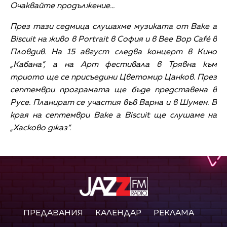
Очаквайте продължение...
През тази седмица слушахме музиката от Bake a
Biscuit на живо в Portrait в София и в Bee Bop Café в
Пловдив. На 15 август следва концерт в Кино
„Кабана“, а на Арт фестивала в Трявна към
триото ще се присъедини Цветомир Цанков. През
септември програмата ще бъде представена в
Русе. Планират се участия във Варна и в Шумен. В
края на септември Bake a Biscuit ще слушаме на
„Хасково джаз“.
ПРЕДАВАНИЯ
КАЛЕНДАР
РЕКЛАМА