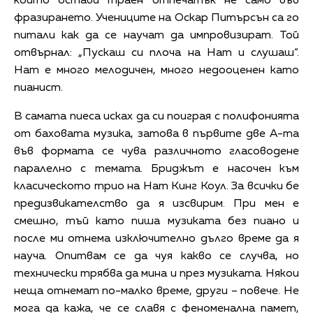
който остави траен отпечатък не само във
фразирането. Учениците на Оскар Питърсън са го
питали как да се научат да импровизират. Той
отвърнал: „Пускаш си плоча на Нат и слушаш“.
Нат е много мелодичен, много недооценен като
пианист.
В самата пиеса исках да си поиграя с полифонията
от баховата музика, затова в първите две А-та
във формата се чува различното гласоводене
паралелно с темата. Бриджът е насочен към
класическото трио на Нат Кинг Коул. За всички бе
предизвикателство да я изсвирим. При мен е
смешно, тъй като пиша музиката без пиано и
после ми отнема изключително дълго време да я
науча. Опитвам се да чуя какво се случва, но
технически трябва да мина и през музиката. Някои
неща отнемат по-малко време, други – повече. Не
мога да кажа, че се славя с феноменална памет,