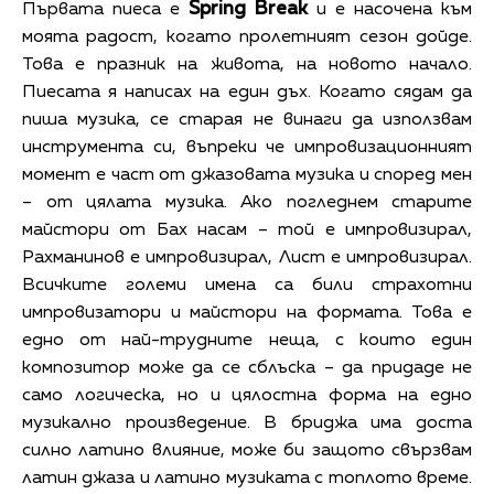
Spring Break
Първата пиеса е
и е насочена към
моята радост, когато пролетният сезон дойде.
Това е празник на живота, на новото начало.
Пиесата я написах на един дъх. Когато сядам да
пиша музика, се старая не винаги да използвам
инструмента си, въпреки че импровизационният
момент е част от джазовата музика и според мен
– от цялата музика. Ако погледнем старите
майстори от Бах насам – той е импровизирал,
Рахманинов е импровизирал, Лист е импровизирал.
Всичките големи имена са били страхотни
импровизатори и майстори на формата. Това е
едно от най-трудните неща, с които един
композитор може да се сблъска – да придаде не
само логическа, но и цялостна форма на едно
музикално произведение. В бриджа има доста
силно латино влияние, може би защото свързвам
латин джаза и латино музиката с топлото време.