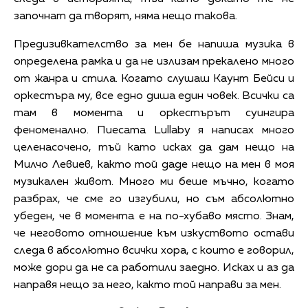
започнат да творят, няма нещо такова.
Предизивкателство за мен бе напиша музика в
определена рамка и да не излизам прекалено много
от жанра и стила. Когато слушаш Каунт Бейси и
оркестъра му, все едно диша един човек. Всички са
там в момента и оркестърът суингира
феноменално. Пиесата Lullaby я написах много
целенасочено, тъй като исках да дам нещо на
Милчо Левиев, както той даде нещо на мен в моя
музикален живот. Много ми беше мъчно, когато
разбрах, че сме го изгубили, но съм абсолютно
убеден, че в момента е на по-хубаво място. Знам,
че неговото отношение към изкуството остави
следа в абсолютно всички хора, с които е говорил,
може дори да не са работили заедно. Исках и аз да
направя нещо за него, както той направи за мен.