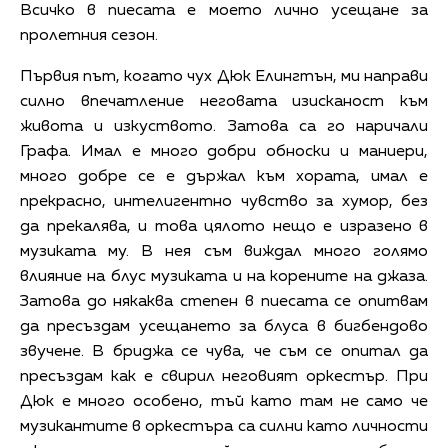
Всичко в пиесата е моето лично усещане за
пролетния сезон.
Първия път, когато чух Дюк Елингтън, ми направи
силно впечатление неговата изисканост към
живота и изкуството. Затова са го наричали
Графа. Имал е много добри обноски и маниери,
много добре се е държал към хората, имал е
прекрасно, интелигентно чувство за хумор, без
да прекалява, и това цялото нещо е изразено в
музиката му. В нея съм виждал много голямо
влияние на блус музиката и на корените на джаза.
Затова до някаква степен в пиесата се опитвам
да пресъздам усещането за блуса в бигбендово
звучене. В бриджа се чува, че съм се опитал да
пресъздам как е свирил неговият оркестър. При
Дюк е много особено, тъй като там не само че
музикантите в оркестъра са силни като личности