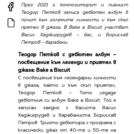
През 2021 г. композиторът и пианист
Теодор Петков записа дебютен албум в
почит към големите личности и към скъп
прятел в джаза. В Bake a Biscuit участват
Васил Хаджигрудев – бас, и Борислав
Петров – барабани.
Теодор Петков с дебютен албум –
посвещение към легенди и приятел в
джаза: Bake a Biscuit
С посвещение към легендарни личности
в джаза, както и към скъп приятел,
Теодор Петков – Тото издаде
дебютния си албум Bake a Biscuit. Той е
записан заедно с басиста Васил
Хаджигрудев и барабаниста Борислав
Петров. Триото дебютира с програма с
класически джаз от 40-те и 50-те на