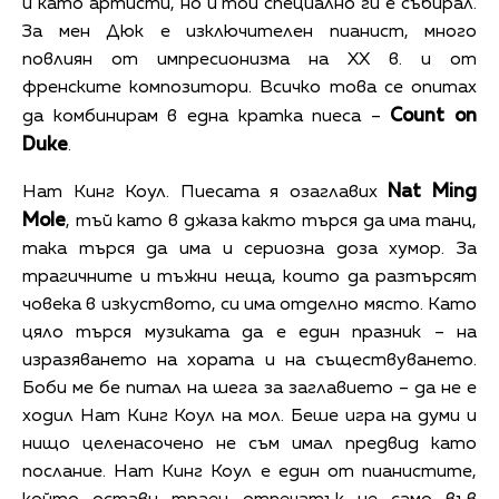
и като артисти, но и той специално ги е събирал.
За мен Дюк е изключителен пианист, много
повлиян от импресионизма на ХХ в. и от
френските композитори. Всичко това се опитах
Count on
да комбинирам в една кратка пиеса –
Duke
.
Nat Ming
Нат Кинг Коул. Пиесата я озаглавих
Mole
, тъй като в джаза както търся да има танц,
така търся да има и сериозна доза хумор. За
трагичните и тъжни неща, които да разтърсят
човека в изкуството, си има отделно място. Като
цяло търся музиката да е един празник – на
изразяването на хората и на съществуването.
Боби ме бе питал на шега за заглавието – да не е
ходил Нат Кинг Коул на мол. Беше игра на думи и
нищо целенасочено не съм имал предвид като
послание. Нат Кинг Коул е един от пианистите,