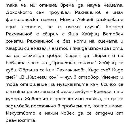
така че ми отнема време да науча нещата.
Доколкото съм проучвал, Рахманинов е имал
фотографска памет. Милчо Левиев разказваше
една история, че е имало случай, когато
Рахманинов е свирил с Яша Хайфиц Бетовен
сонати. Рахманинов е без ноти на сцената и
Хайфиц си е казал, че и той няма да използва ноти,
за да изглежда добре. Сядат да свирят и на
бавната част на „Пролетна соната“ Хайфиц се
губи. Обръща се към Рахманинов: „Къде сме? Къде
сме?“ „В „Карнеги хол.“ – чул в отговор. Именно и
това отношение на музикантите към всичко се
опитвах да го запазя в целия албум – комедията и
хумора. Животът е достатъчно тежък, за да се
задълбава постоянно в проблемите, които имаме.
Изкуството е начин човек да се отдели от
реалността.