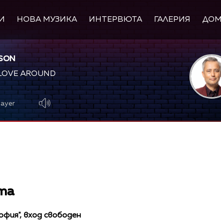
И
НОВА МУЗИКА
ИНТЕРВЮТА
ГАЛЕРИЯ
ДО
SON
LOVE AROUND
layer
та
фия", вход свободен