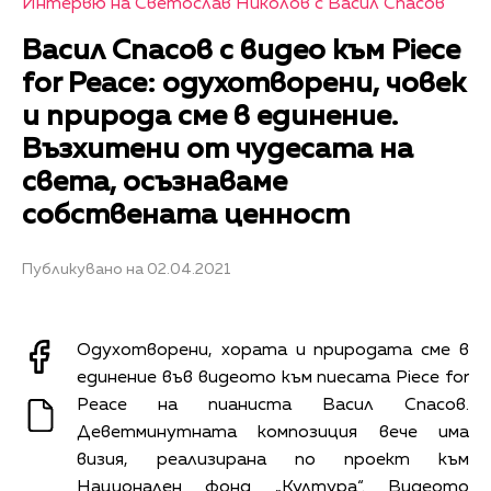
Интервю на Светослав Николов с Васил Спасов
Васил Спасов с видео към Piece
for Peace: одухотворени, човек
и природа сме в единение.
Възхитени от чудесата на
света, осъзнаваме
собствената ценност
Публикувано на 02.04.2021
Одухотворени, хората и природата сме в
единение във видеото към пиесата Piece for
Peace на пианиста Васил Спасов.
Деветминутната композиция вече има
визия, реализирана по проект към
Национален фонд „Култура“. Видеото