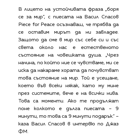
В лицето на устойчивата фраза „боря
се за мир“, с пиесата на Васил Спасов
Piece for Peace осъзнаваш, че трябва да
се оставим мирът да ни завладее.
Защото да сме в мир със себе си и със
света около нас е естественото
състояние на човешката душа. „Чрез
начина, по който ние се чувстваме, ми се
иска да накараме хората да почувстват
това състояние на мир. Той е усещане,
което във всеки някак, като му мине
през системите, вече е на всички нива.
Това са моменти. Ако те продължат
поне колкото е дълга пиесата – 9
минути, то това са 9 минути подарък.“ –
каза Васил Спасов в интервю по Джаз
ФМ.