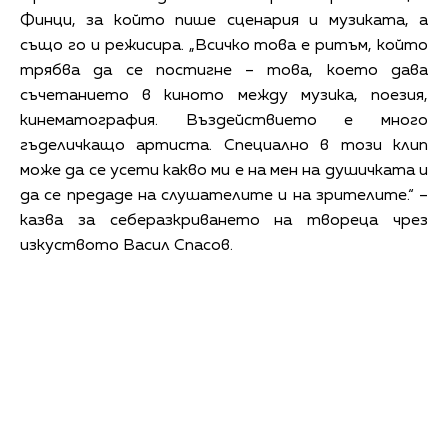
Финци, за който пише сценария и музиката, а
също го и режисира. „Всичко това е ритъм, който
трябва да се постигне – това, което дава
съчетанието в киното между музика, поезия,
кинематография. Въздействието е много
гъделичкащо артиста. Специално в този клип
може да се усети какво ми е на мен на душичката и
да се предаде на слушателите и на зрителите.“ –
казва за себеразкриването на твореца чрез
изкуството Васил Спасов.