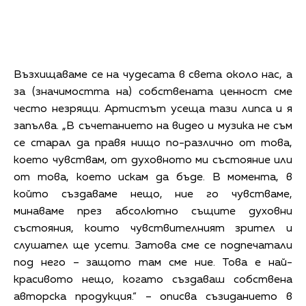
Възхищаваме се на чудесата в света около нас, а
за (значимостта на) собствената ценност сме
често незрящи. Артистът усеща тази липса и я
запълва. „В съчетанието на видео и музика не съм
се старал да правя нищо по-различно от това,
което чувствам, от духовното ми състояние или
от това, което искам да бъде. В момента, в
който създаваме нещо, ние го чувстваме,
минаваме през абсолютно същите духовни
състояния, които чувствителният зрител и
слушател ще усети. Затова сме се подпечатали
под него – защото там сме ние. Това е най-
красивото нещо, когато създаваш собствена
авторска продукция.“ – описва съзиданието в