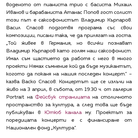
воденото от пианиста трио с басиста Михаил
Иванов и барабаниста Атанас Попов гост солист
този път е саксофонистът Владимир Кърпаров.
Васил Спасов подготвя програма със свои
композиции, писани така, че да прилягат на госта.
„Той живее в Германия, но всички познават
Владимир Кърпаров като голям наш саксофонист.
Имал съм щастието да работя с него в много
проекти Нямах съмнение кой да бъде музикантът,
когото да поканя на нашия последен концерт.“ –
казва Васко Спасов. Концертът ще се излъчи на
живо на 3 април, в събота, от 19:30 ч. от галерия
Portrait на
Фейсбук страницата
на столичното
пространство за култура, а след това ще бъде
публикуван в
Ютюб канала
му. Проектът за
поредицата концерти е с финансиране от
Национален фонд „Култура“.