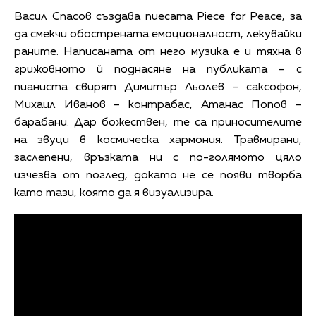
Васил Спасов създава пиесата Piece for Peace, за
да смекчи обострената емоционалност, лекувайки
раните. Написаната от него музика е и тяхна в
грижовното й поднасяне на публиката – с
пианиста свирят Димитър Льолев – саксофон,
Михаил Иванов – контрабас, Атанас Попов –
барабани. Дар божествен, те са приносителите
на звуци в космическа хармония. Травмирани,
заслепени, връзката ни с по-голямото цяло
изчезва от поглед, докато не се появи творба
като тази, която да я визуализира.