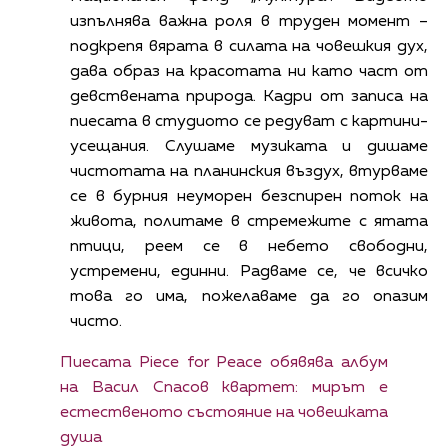
изпълнява важна роля в труден момент –
подкрепя вярата в силата на човешкия дух,
дава образ на красотата ни като част от
девствената природа. Кадри от записа на
пиесата в студиото се редуват с картини-
усещания. Слушаме музиката и дишаме
чистотата на планинския въздух, втурваме
се в бурния неуморен безспирен поток на
живота, политаме в стремежите с ятата
птици, реем се в небето свободни,
устремени, единни. Радваме се, че всичко
това го има, пожелаваме да го опазим
чисто.
Пиесата Piece for Peace обявява албум
на Васил Спасов квартет: мирът е
естественото състояние на човешката
душа