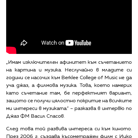
„Имам изключителен афинитет към съчетанието
на картина и музика. Неслучайно в младите си
години се насочих към Berklee College of Music не да
уча джаз, а филмова музика. Това, което намерих
като съчетание там, бе перфектният вариант,
защото се получи цялостно покритие на всичките
ми интереси в музиката.“ – разказва в интервю по
Джаз ФМ Васил Спасов.
След това той развива интереса си към киното.
През 2006 г. създава късометражен филм с Ицко