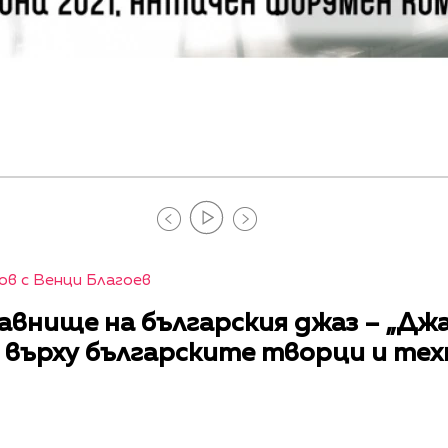
в с Венци Благоев
авнище на българския джаз – „Дж
т върху българските творци и те