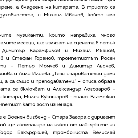
вирене, а владеене на китарата. В триото са
духовността, и Михаил Иванов, който има
ните музиканти, които направиха много
алите месеци, ще излязат на сцената в петък
 Димитър Карамфилов и Михаил Иванов,
ов и Стефан Горанов, тромпетистът Росен
исти – Петър Момчев и Димитър Льолев,
нова и Лили Илиева. „Тези очарователни дами
, а са също и преподаватели.“ – описа образа
мата се включват и Александър Логозаров –
и китара, Милен Кукошаров – пиано. Възможно
омпетист като гост изненада.
е е Военен бигбенд – Стара Загора с диригент
ой ще акомпанира на някои от най-ярките ни
одор Бакърджиев, тромбониста Велислав