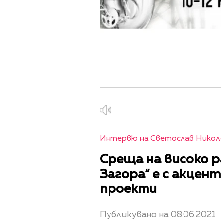
Интервю на Светослав Николо
Среща на високо р
Загора“ е с акцен
проекти
Публикувано на 08.06.2021