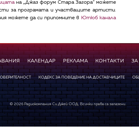
ицата
на „Джаз форум Стара Загора“ можете
сти за програмата и участващите артисти.
ния можете да си припомните в
Ютюб канала
АВАНИЯ
КАЛЕНДАР
РЕКЛАМА
КОНТАКТИ
ЗА
ПОВЕРИТЕЛНОСТ
КОДЕКС ЗА ПОВЕДЕНИЕ НА ДОСТАВЧИЦИТЕ
ОБ
©
2026
Радиокомпания Си.Джей ООД. Всички права са запазени.