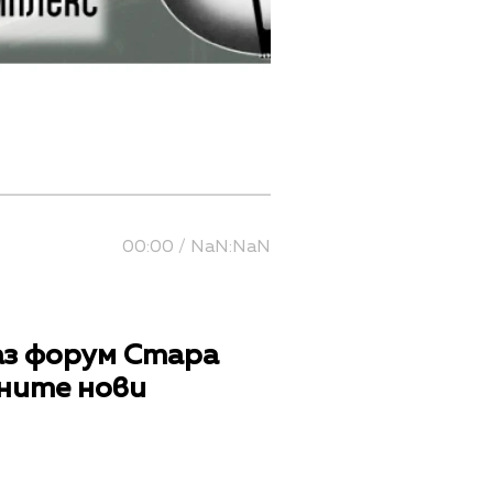
00:00 / NaN:NaN
аз форум Стара
хните нови