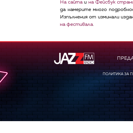
На сайта
и
на Фейсбук стран
да намерите много подробно
Изпълнения от изминали изда
на фестивала
.
ПРЕД
ПОЛИТИКА ЗА 