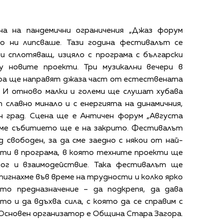
на на пандемични ограничения „Джаз форум
мо ни липсваше. Тази година фестивалът се
и сплотяващ, изцяло с програма с български
у новите проекти. Три музикални вечери в
ра ще направят джаза част от естествената
. И отново малки и големи ще слушат хубава
 славно минало и с енергията на динамичния,
н град. Сцена ще е Античен форум „Августа
реме събитието ще е на закрито. Фестивалът
 свободен, за да сме заедно с някои от най-
нти в програма, в която техните проекти ще
лог и взаимодействие. Така фестивалът ще
тигнахме във време на трудности и колко ярко
ето предназначение – да подкрепя, да дава
о и да вдъхва сила, с която да се справим с
Основен организатор е Община Стара Загора.