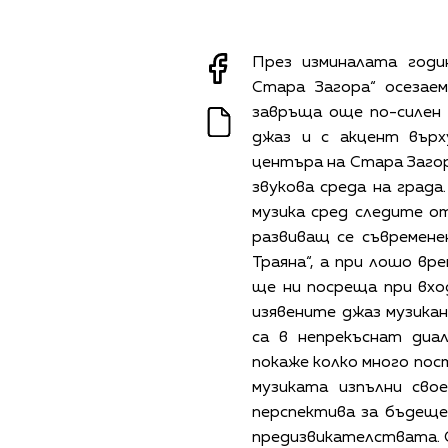
През изминалата годи
Стара Загора“ осезае
завръща още по-силен 
джаз и с акцент върх
центъра на Стара Заго
звукова среда на града
музика сред следите от
развиващ се съвремене
Траяна“, а при лошо в
ще ни посреща при вход
изявените джаз музика
са в непрекъснат диа
покаже колко много пос
музиката изпълни сво
перспектива за бъдещет
предизвикателствата. 