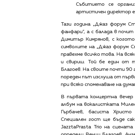
Събитието се органи
артистичен директор е
Тази година „Джаз форум Ст
фанфари“, а с балада в почи
Димитър Кимрянов, с когото
символите на „Джаз форум С
правехме всичко това. На вся
и свириш. Той бе един от т
Благоев. На своите почти 90 
пореден път изслуша от първи
при всяко споменаване на дума
В първата концертна вечер
албум на вокалистката Милен
Гърбачев, басиста Христо
Специален гост ще бъде сак
JazztaPrasta Trio на сценат
определи Венци Благоев, Анг