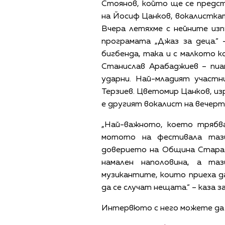
Стоянов, който ще се предс
на Йосиф Цанков, вокалисткат
Вчера летяхме с нейните из
програмата „Джаз за деца.“ 
бигбенда, така и с малкото к
Станислав Арабаджиев – пиа
ударни. Най-младият участ
Терзиев. Цветомир Цанков, из
е другият вокалист на вечерт
„Най-важното, което трябва
мотото на фестивала тази
доверието на Община Стара 
намален наполовина, а та
музикантите, които приеха да
да се случат нещата.“ – каза 
Интервюто с него можете да 