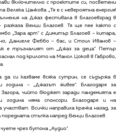
тави включително с проектите си, посветени
а Велека Цанкова. „Тя е с невероятна енергия!
пълнения на Джаз фестивала в Благоевград в
– разказа Венци Благоев. Тя ще пее както с
омбо „Зара арт“ с Димитър Благоев – китара,
но, Даниеле Феббо – бас, и Стоил Иванов –
ник е тръгналият от „Джаз за деца“ Петър
раснал под крилото на Манол Цоков в Габрово,
а.
 да си казваме всяка сутрин, се съдържа в
 година – „Джазът живее“. Благодаря за
Загора, чийто бюджет заради пандемията е
зи година няма спонсори. Благодаря и на
 участват. Всички направиха крачка назад, за
за поредната стъпка напред Венци Благоев.
чуете чрез бутона „Аудио“.