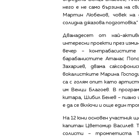
него е не само бързина на с
Мартин Любенов, човек на 
солидна джазова подготовка.“
Дванадесет от най-актив
интересни проекти през измин
вечер – контрабасистите
барабанистите Атанас Поп
Захариев, двама саксофон
вокалистките Марина Господи
са с голям опит като артисти
им Венци Благоев. В програ
китара, Шибил Бенев – пиано 
е да се включи и още един тр
На 12 юни основен участник щ
капитан Цветомир Василев. Т
солисти – тромпетиста Т