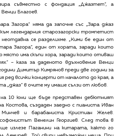
зира съвместно с фондация „Джазтет“, а
 Венци Благоев.
ара Загора“ няма да започне със „Зара джаз
т към легендарния старозагорски тромпетист
 неотдавна се разделихме. „Кими бе един от
тара Загора“, един от хората, заради които
ко място има скъпи хора, заради които отиваш
ях.“ – каза за даденото вдъхновение Венци
години Димитър Кимрянов преди две години за
я ред всички концерти от началото до края, а
та „джаз“ в очите му имаше сълзи от любов.
 на 10 юни ще бъде представен дебютният
а Костова, създаден заедно с пианиста Иван
 Минчев и барабаниста Кристиан Желев.
софонистът Венелин Георгиев. След това в
а ще излезе Паганини на китарата, както го
ел Демирев: „Той свири невъзможни неща. При