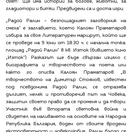
свят“. Ще има истории за богове, животни, за
гладиотори и битки. Предвидени са и доста игри.
„Радой Ралин - безпощадният заговорник на
смеха“ е заглавието, което Калоян Праматаров
избира за своя Литературен маршрут, който ще
се проведе на 9 юни от 18:30 ч. с начална точка:
площад „Радой Ралин“ в кв. Изток (бившето кино
„Изток“). Разказът ще бъде свързан изцяло с
биографията и творчеството на поета или
както го описва Калоян Праматаров: „В
творчеството на Димитър Стоянов, известен
под псевдонима Радой Ралин, се отразява
дългият, нелек и противоречив път на Човека,
защитил своето право да се променя и да твори.
Участник във Втората световна война и
свидетел на наливането на основите на Народна
Република България, воден от своите вродени
екстровертност и човеколюбие, Ралин бързо се