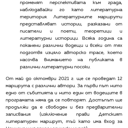
променят перспективата към града,
наблюдавайки го като литературна
територия. Литературните маршрути
представляват истории, разказани от
писатели и поети, теоретици и
литературни историци. Всяка година са
поканени различни водещи и всеки от тях
подготвя изцяло авторско трасе, което
насочва вниманието на публиката в
различни литературни посоки.
От май до октомври 2021 г. ще се проведат 12
маршрута с различни автори. За първи път нито
едно от събитията и нито един от водещите в
програмата няма да се повторят. Достъпът ще
продължи да е свободен и без предварителни
записвания (изключение прави Детският
литературен маршрут, тъй като има вход за