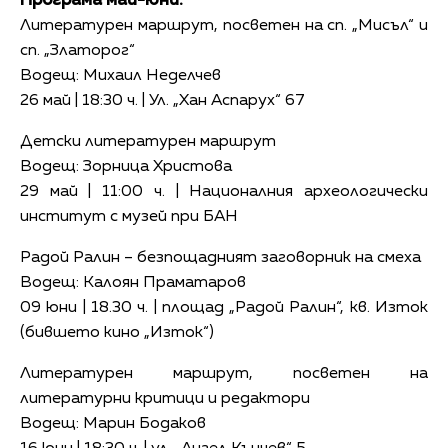
Програма май-юни:
Литературен маршрут, посветен на сп. „Мисъл“ и
сп. „Златорог“
Водещ: Михаил Неделчев
26 май | 18:30 ч. | Ул. „Хан Аспарух“ 67
Детски литературен маршрут
Водещ: Зорница Христова
29 май | 11:00 ч. | Националния археологически
институт с музей при БАН
Радой Ралин – безпощадният заговорник на смеха
Водещ: Калоян Праматаров
09 юни | 18.30 ч. | площад „Радой Ралин“, кв. Изток
(бившето кино „Изток“)
Литературен маршрут, посветен на
литературни критици и редактори
Водещ: Марин Бодаков