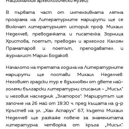
Националния археологически музей).
В първата част от интензивната лятна
програма на Литературните маршрути ще се
включат литературният историк проф. Михаил
Неделчев, преводачката и писателка Зорница
Христова, поетът, преводач и археолог Калоян
Праматаров и поетът, преподавател и
журналист Марин Бодаков.
Началото на третата година на Литературните
маршрути ще постави Михаил Неделчев.
Неговият градски тур е вдъхновен от двете най-
големи български литературни списания – „Мисъл“
и неговия наследник „Златорог“. Маршрутът ще
започне на 26 май от 18:30 ч. пред къщата на д-р
Кръстев на ул. „Хан Аспарух“ 67, където Михаил
Неделчев ще разкаже повече за знаменитата
литературна четворка от кръга „Мисъл“.