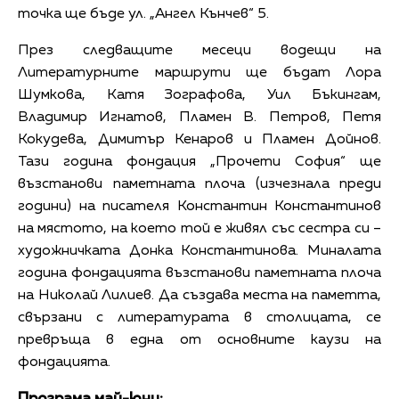
точка ще бъде ул. „Ангел Кънчев“ 5.
През следващите месеци водещи на
Литературните маршрути ще бъдат Лора
Шумкова, Катя Зографова, Уил Бъкингам,
Владимир Игнатов, Пламен В. Петров, Петя
Кокудева, Димитър Кенаров и Пламен Дойнов.
Тази година фондация „Прочети София“ ще
възстанови паметната плоча (изчезнала преди
години) на писателя Константин Константинов
на мястото, на което той е живял със сестра си –
художничката Донка Константинова. Миналата
година фондацията възстанови паметната плоча
на Николай Лилиев. Да създава места на паметта,
свързани с литературата в столицата, се
превръща в една от основните каузи на
фондацията.