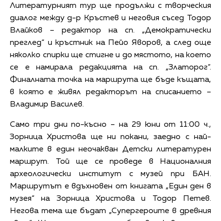
Литературният тур ще продължи с творческия
диалог между д-р Кръстев и неговия съсед Тодор
Влайков – редактор на сп. „Демократически
преглед“ и кръстник на Пейо Яворов, а след още
няколко спирки ще стигне и до мястото, на което
се е намирала редакцията на сп. „Златорог“.
Финалната точка на маршрута ще бъде къщата,
в която е живял редакторът на списанието –
Владимир Василев.
Само три дни по-късно – на 29 юни от 11:00 ч.,
Зорница Христова ще ни покани, заедно с най-
малките в един неочакван Детски литературен
маршрут. Той ще се проведе в Националния
археологически институт с музей при БАН.
Маршрутът е вдъхновен от книгата „Един ден в
музея“ на Зорница Христова и Тодор Петев.
Негова тема ще бъдат „Супергероите в древния