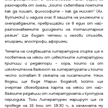
разочарова от онези, „които съветваха поетите
как да пишат, философите - как да мислят“ (Ал.
Вутимски) и надига глас в защита на унизените и
онеправданите, превръщайки се в един от най-
разпознаваемите дисиденти на тоталитарния
режим.“ Ще бъдат четени и негови стихове,
епиграми, апострофи, афоризми.
Темата на следващата литературна спирка ще е
посветена на някои от известните литературни
критици и редактори – хора, които са от
изключителна важност за литературата и които
често остават в сянката на писателите. Неин
водещ ще бъде Марин Бодаков, който ще
очертае своеобразна карта на някои от най-
важните редакции от литературната и културна
периодика. Този Литературен маршрут ще се
проведе на 16 юни от 18:30 ч., а началната му