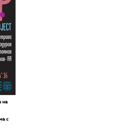
 на
ма с